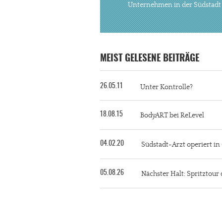
Unternehmen in der Südstadt
MEIST GELESENE BEITRÄGE
26.05.11
Unter Kontrolle?
18.08.15
BodyART bei ReLevel
04.02.20
Südstadt-Arzt operiert i
05.08.26
Nächster Halt: Spritztour 