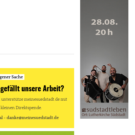
igener Sache
 gefällt unsere Arbeit?
unterstütze meinesuedstadt.de mit
 kleinen Direktspende.
al - danke@meinesuedstadt.de