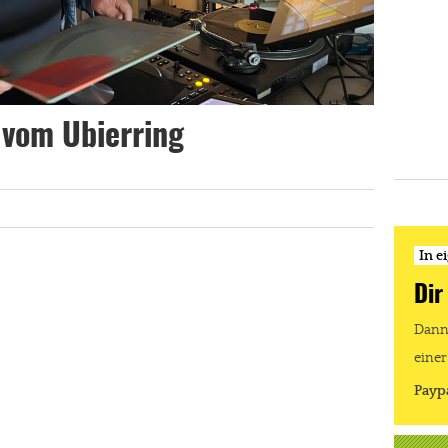
 vom Ubierring
In e
Dir
Dann 
einer
Payp