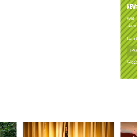
NEW
Wähle
abon
Lunc
Woch