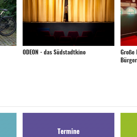
ODEON - das Südstadtkino
Große 
Bürger
Termine