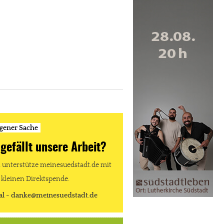
igener Sache
 gefällt unsere Arbeit?
unterstütze meinesuedstadt.de mit
 kleinen Direktspende.
al - danke@meinesuedstadt.de