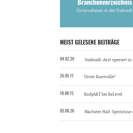
Branchenverzeichnis
Unternehmen in der Südstadt
MEIST GELESENE BEITRÄGE
04.02.20
Südstadt-Arzt operiert i
26.05.11
Unter Kontrolle?
18.08.15
BodyART bei ReLevel
05.08.26
Nächster Halt: Spritztour 