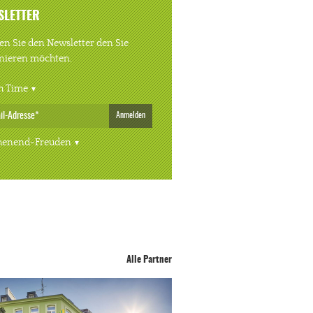
SLETTER
n Sie den Newsletter den Sie
nieren möchten.
h Time
Anmelden
enend-Freuden
Alle Partner