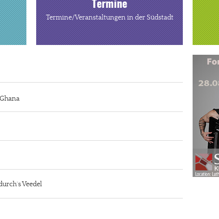
Termine
Termine/Veranstaltungen in der Südstadt
n Ghana
durch´s Veedel