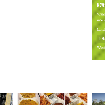
NEW
Wähle
abon
Lunc
Woch