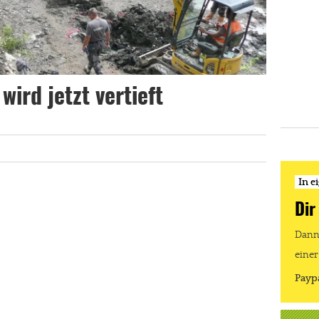
ird jetzt vertieft
In e
Dir
Dann 
einer
Payp