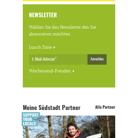
NEWSLETTER
Wählen Sie den Newsletter den Sie
abonnieren möchten.
Lunch Time
Anmelden
Wochenend-Freuden
Meine Südstadt Partner
Alle Partner