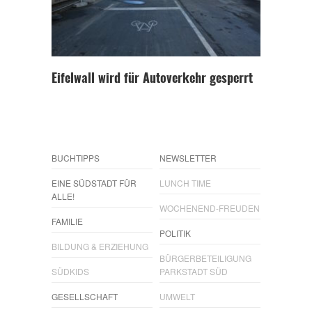
Eifelwall wird für Autoverkehr gesperrt
BUCHTIPPS
NEWSLETTER
EINE SÜDSTADT FÜR
LUNCH TIME
ALLE!
WOCHENEND-FREUDEN
FAMILIE
POLITIK
BILDUNG & ERZIEHUNG
BÜRGERBETEILIGUNG
SÜDKIDS
PARKSTADT SÜD
GESELLSCHAFT
UMWELT