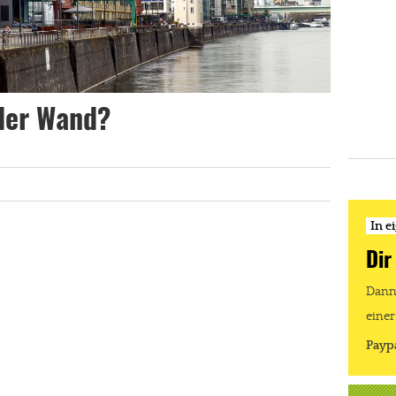
 der Wand?
In e
Dir
Dann 
einer
Payp