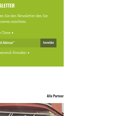
SLETTER
n Sie den Newsletter den Sie
nieren möchten.
h Time
Anmelden
enend-Freuden
Alle Partner