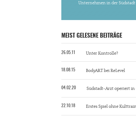
Unternehmen in der Südstadt
MEIST GELESENE BEITRÄGE
26.05.11
Unter Kontrolle?
18.08.15
BodyART bei ReLevel
04.02.20
Südstadt-Arzt operiert i
22.10.18
Erstes Spiel ohne Kulttra