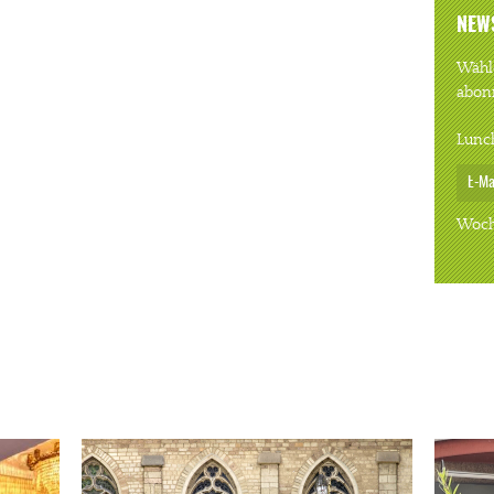
NEW
Wähle
abon
Lunc
Woch