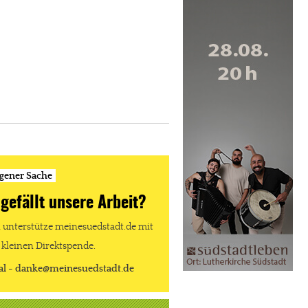
igener Sache
 gefällt unsere Arbeit?
unterstütze meinesuedstadt.de mit
 kleinen Direktspende.
al - danke@meinesuedstadt.de