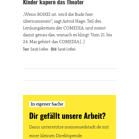
Kinder kapern das Theater
„Wenn BOHEI ist, wird die Bude hier
übernommen!“, sagt Astrid Hage, Teil des
Lenkungskreises der COMEDIA, und meint
damit genau das, wonach es klingt: Vom 21. bis
24. Mai gehört das COMEDIA […]
Text:
Sarah Linßen
Bild:
Sarah Linßen
In eigener Sache
Dir gefällt unsere Arbeit?
Dann unterstütze meinesuedstadt.de mit
einer kleinen Direktspende.