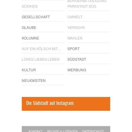
BÜRGERBETEILIGUNG
SÜDKIDS
PARKSTADT SÜD
GESELLSCHAFT
UMWELT
GLAUBE
VERKEHR
KOLUMNE
WAHLEN
AUF EIN KÖLSCH MIT…
SPORT
LÜKES LIEBES LEBEN
SÜDSTADT
KULTUR
WERBUNG
NEUIGKEITEN
Die Südstadt auf Instagram.
KONTAKT
RECHTE & LIZENZEN
DATENSCHUTZ