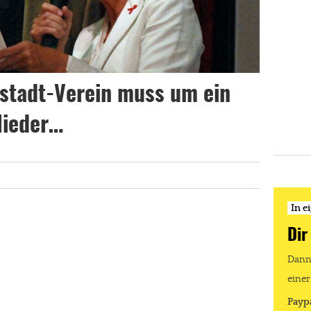
dstadt-Verein muss um ein
glieder…
In e
Dir
Dann 
einer
Payp