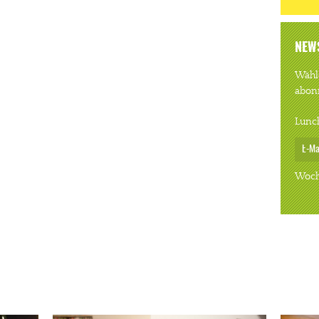
NEW
Wähle
abon
Lunc
Woch