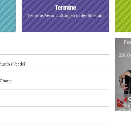
Termine
Termine/Veranstaltungen in der Südstadt
durch´s Veedel
n Ghana