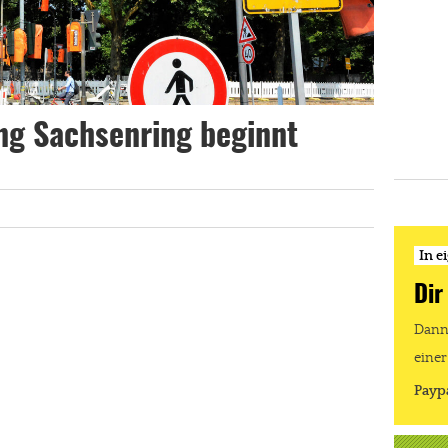
g Sachsenring beginnt
In e
Dir
Dann 
einer
Payp