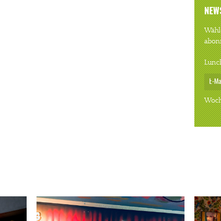
NEW
Wähle
abon
Lunc
Woch