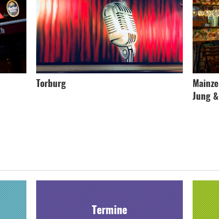
Torburg
Mainze
Jung &
Termine