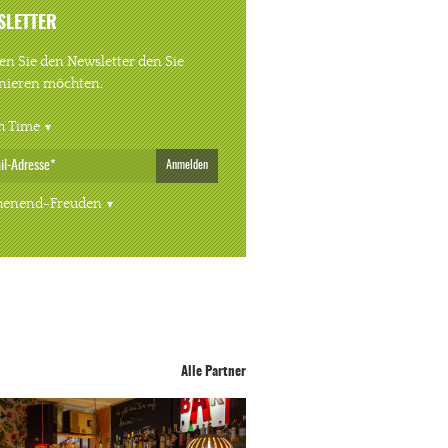
SLETTER
n Sie den Newsletter den Sie
nieren möchten.
h Time
Anmelden
enend-Freuden
Alle Partner