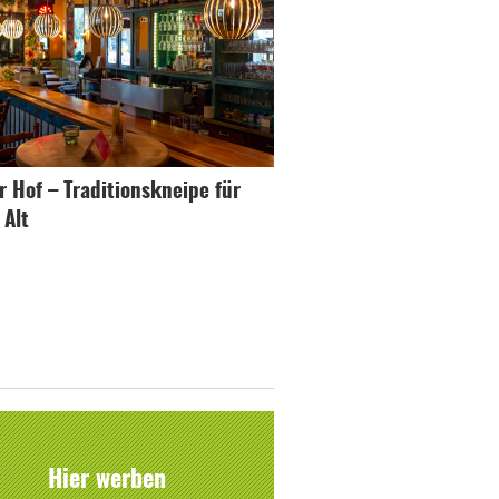
r Hof – Traditionskneipe für
 Alt
Hier werben