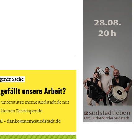
igener Sache
 gefällt unsere Arbeit?
unterstütze meinesuedstadt.de mit
 kleinen Direktspende.
al - danke@meinesuedstadt.de