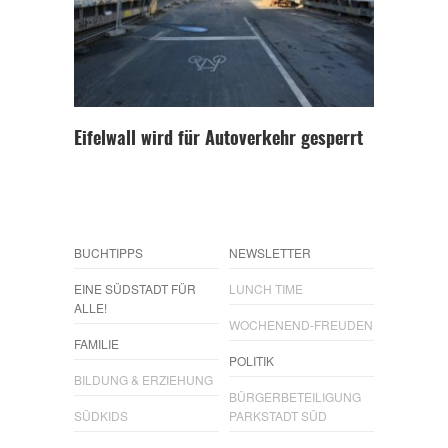
Eifelwall wird für Autoverkehr gesperrt
BUCHTIPPS
NEWSLETTER
EINE SÜDSTADT FÜR
LUNCH TIME
ALLE!
WOCHENEND-FREUDEN
FAMILIE
POLITIK
BILDUNG & ERZIEHUNG
BÜRGERBETEILIGUNG
SÜDKIDS
PARKSTADT SÜD