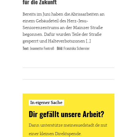
für die Zukunft
Bereits im Juni haben die Abrissarbeiten an
einem Gebäudeteil des Herz-Jesu-
Seniorenzentrums an der Mainzer Straße
begonnen. Dafür wurden Teile der Straße
gesperrt und Halteverbotszonen […]
Text:
Jeannette Fentroß
Bild:
Franziska Schervier
In eigener Sache
Dir gefällt unsere Arbeit?
Dann unterstütze meinesuedstadt.de mit
einer kleinen Direktspende.