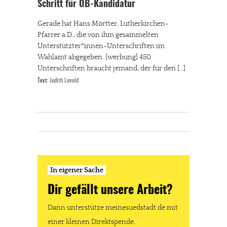
Schritt für OB-Kandidatur
Gerade hat Hans Mörtter, Lutherkirchen-
Pfarrer a.D., die von ihm gesammelten
Unterstützter*innen-Unterschriften im
Wahlamt abgegeben. [werbung] 450
Unterschriften braucht jemand, der für den […]
Text:
Judith Levold
In eigener Sache
Dir gefällt unsere Arbeit?
Dann unterstütze meinesuedstadt.de mit
einer kleinen Direktspende.