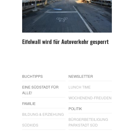
Eifelwall wird für Autoverkehr gesperrt
BUCHTIPPS
NEWSLETTER
EINE SÜDSTADT FÜR
LUNCH TIME
ALLE!
WOCHENEND-FREUDEN
FAMILIE
POLITIK
BILDUNG & ERZIEHUNG
BÜRGERBETEILIGUNG
SÜDKIDS
PARKSTADT SÜD