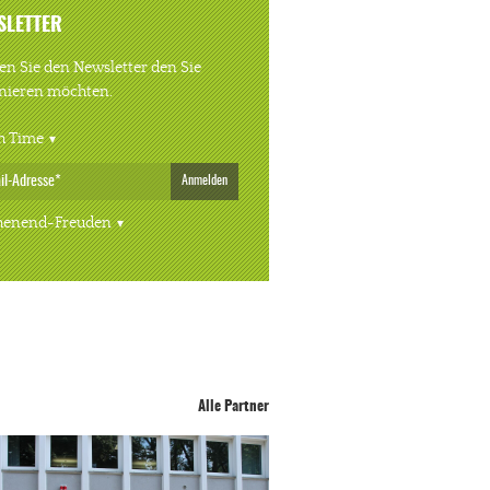
SLETTER
n Sie den Newsletter den Sie
nieren möchten.
h Time
Anmelden
enend-Freuden
Alle Partner