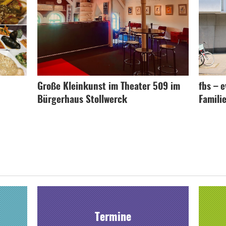
Große Kleinkunst im Theater 509 im
fbs – 
Bürgerhaus Stollwerck
Famili
Termine