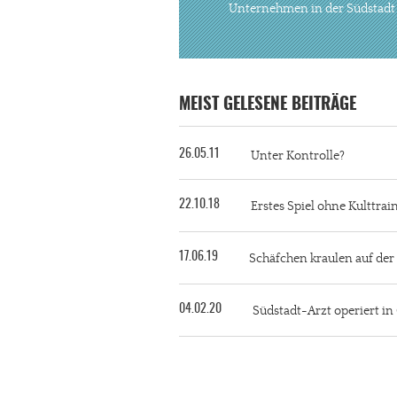
Unternehmen in der Südstadt
MEIST GELESENE BEITRÄGE
26.05.11
Unter Kontrolle?
22.10.18
Erstes Spiel ohne Kulttra
17.06.19
Schäfchen kraulen auf de
04.02.20
Südstadt-Arzt operiert i