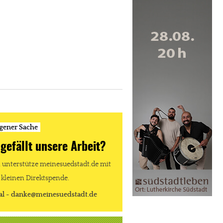
igener Sache
 gefällt unsere Arbeit?
unterstütze meinesuedstadt.de mit
 kleinen Direktspende.
al - danke@meinesuedstadt.de