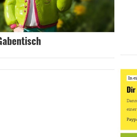
Gabentisch
In e
Dir
Dann 
einer
Payp