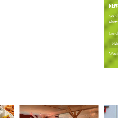
NEW
Wähle
abon
Lunc
Woch