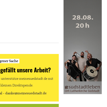
igener Sache
 gefällt unsere Arbeit?
unterstütze meinesuedstadt.de mit
 kleinen Direktspende.
al - danke@meinesuedstadt.de