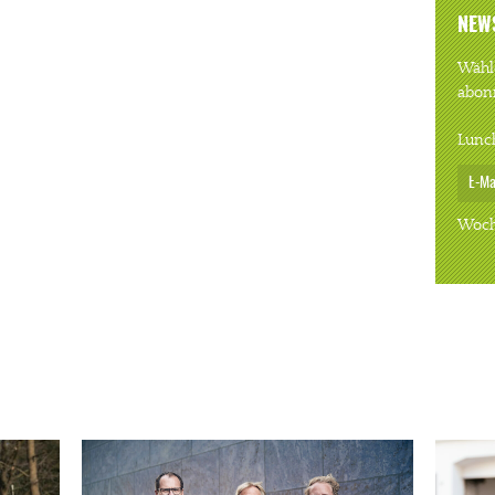
NEW
Wähle
abon
Lunc
Woch