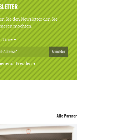
SLETTER
n Sie den Newsletter den Sie
nieren möchten.
h Time
Anmelden
enend-Freuden
Alle Partner