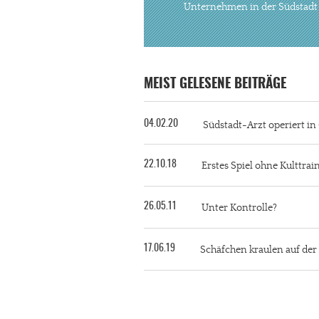
Unternehmen in der Südstadt
MEIST GELESENE BEITRÄGE
04.02.20
Südstadt-Arzt operiert i
22.10.18
Erstes Spiel ohne Kulttra
26.05.11
Unter Kontrolle?
17.06.19
Schäfchen kraulen auf de