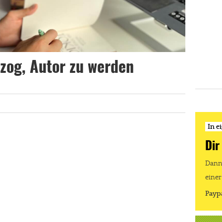
zog, Autor zu werden
In e
Dir
Dann 
einer
Payp