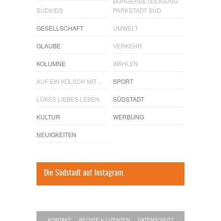
BÜRGERBETEILIGUNG
SÜDKIDS
PARKSTADT SÜD
GESELLSCHAFT
UMWELT
GLAUBE
VERKEHR
KOLUMNE
WAHLEN
AUF EIN KÖLSCH MIT…
SPORT
LÜKES LIEBES LEBEN
SÜDSTADT
KULTUR
WERBUNG
NEUIGKEITEN
Die Südstadt auf Instagram.
KONTAKT
RECHTE & LIZENZEN
DATENSCHUTZ