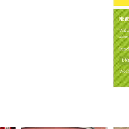
NEW
Wähle
abon
Lunc
Woch