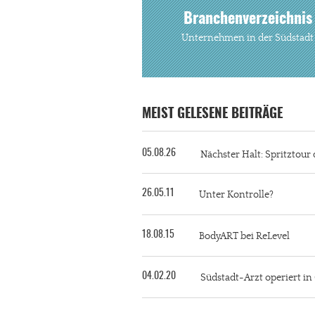
Branchenverzeichnis
Unternehmen in der Südstadt
MEIST GELESENE BEITRÄGE
05.08.26
Nächster Halt: Spritztour 
26.05.11
Unter Kontrolle?
18.08.15
BodyART bei ReLevel
04.02.20
Südstadt-Arzt operiert i