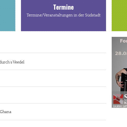
Termine
Termine/Veranstaltungen in der Südstadt
durch´s Veedel
n Ghana