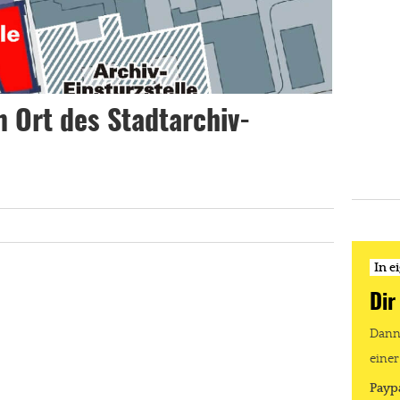
 Ort des Stadtarchiv-
In e
Dir
Dann 
einer
Payp