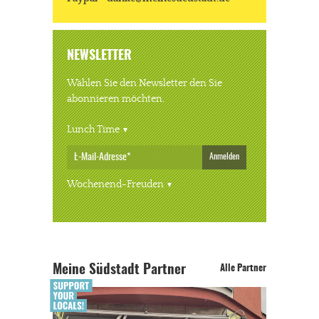
NEWSLETTER
Wählen Sie den Newsletter den Sie
abonnieren möchten.
Lunch Time
Anmelden
Wochenend-Freuden
Meine Südstadt Partner
Alle Partner