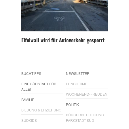
Eifelwall wird für Autoverkehr gesperrt
BUCHTIPPS
NEWSLETTER
EINE SÜDSTADT FÜR
LUNCH TIME
ALLE!
WOCHENEND-FREUDEN
FAMILIE
POLITIK
BILDUNG & ERZIEHUNG
BÜRGERBETEILIGUNG
SÜDKIDS
PARKSTADT SÜD