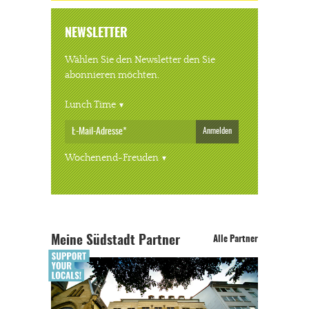
NEWSLETTER
Wählen Sie den Newsletter den Sie
abonnieren möchten.
Lunch Time
Anmelden
Wochenend-Freuden
Meine Südstadt Partner
Alle Partner