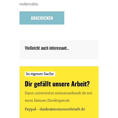
widerrufen.
In eigener Sache
Dir gefällt unsere Arbeit?
meinesuedstadt.de finanziert sich durch Partnerprofile und
Werbung. Beide Einnahmequellen sind in den letzten Monaten
Vielleicht auch interessant…
stark zurückgegangen.
Solltest Du unsere unabhängige Berichterstattung schätzen,
kannst Du uns mit einer kleinen Spende unterstützen.
In eigener Sache
Paypal - danke@meinesuedstadt.de
Dir gefällt unsere Arbeit?
Dann unterstütze meinesuedstadt.de mit
JETZT SPENDEN
Schon erledigt!
einer kleinen Direktspende.
Paypal - danke@meinesuedstadt.de