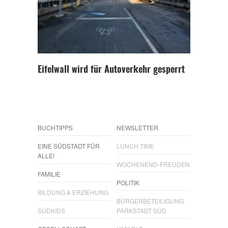
Eifelwall wird für Autoverkehr gesperrt
BUCHTIPPS
NEWSLETTER
EINE SÜDSTADT FÜR
LUNCH TIME
ALLE!
WOCHENEND-FREUDEN
FAMILIE
POLITIK
BILDUNG & ERZIEHUNG
BÜRGERBETEILIGUNG
SÜDKIDS
PARKSTADT SÜD