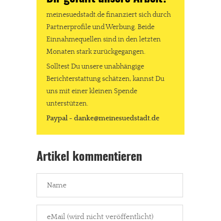
meinesuedstadt.de finanziert sich durch Partnerprofile und
meinesuedstadt.de finanziert sich durch
Werbung. Beide Einnahmequellen sind in den letzten Monaten
Partnerprofile und Werbung. Beide
stark zurückgegangen.
Einnahmequellen sind in den letzten
Solltest Du unsere unabhängige Berichterstattung schätzen,
Monaten stark zurückgegangen.
kannst Du uns mit einer kleinen Spende unterstützen.
Solltest Du unsere unabhängige
Paypal - danke@meinesuedstadt.de
Berichterstattung schätzen, kannst Du
uns mit einer kleinen Spende
unterstützen.
JETZT SPENDEN
Schon erledigt!
Paypal - danke@meinesuedstadt.de
Artikel kommentieren