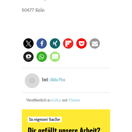
50677 Köln
Text:
Alida Pisu
Veröffentlich in
Kultur
mit
Theater
In eigener Sache
In eigener Sache
Dir gefällt unsere Arbeit?
Dir gefällt unsere Arbeit?