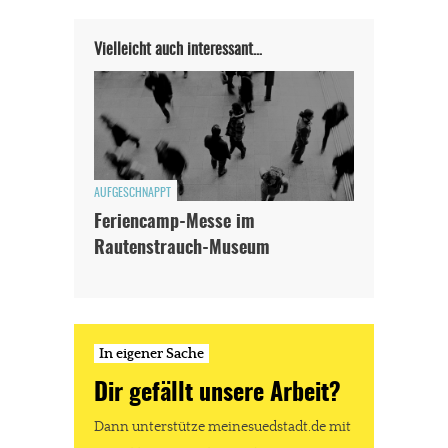
Vielleicht auch interessant…
AUFGESCHNAPPT
Feriencamp-Messe im
Rautenstrauch-Museum
In eigener Sache
Dir gefällt unsere Arbeit?
In eigener Sache
Dir gefällt unsere Arbeit?
meinesuedstadt.de finanziert sich durch Partnerprofile und
Werbung. Beide Einnahmequellen sind in den letzten Monaten
Dann unterstütze meinesuedstadt.de mit
stark zurückgegangen.