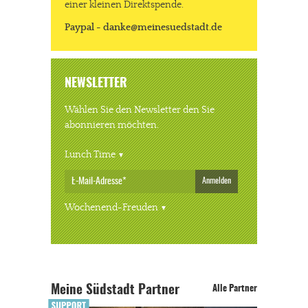
einer kleinen Direktspende.
Solltest Du unsere unabhängige Berichterstattung schätzen,
Paypal - danke@meinesuedstadt.de
kannst Du uns mit einer kleinen Spende unterstützen.
Paypal - danke@meinesuedstadt.de
NEWSLETTER
Wählen Sie den Newsletter den Sie
JETZT SPENDEN
Schon erledigt!
abonnieren möchten.
Lunch Time
Anmelden
Wochenend-Freuden
Meine Südstadt Partner
Alle Partner