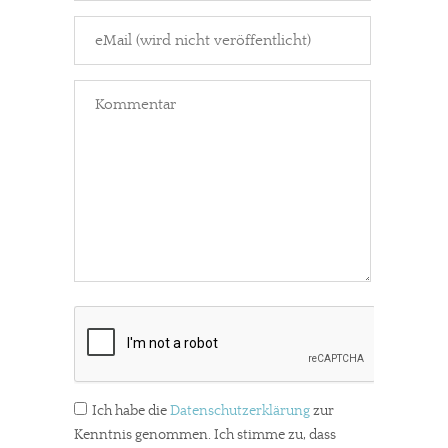
In eigener Sache
Dir gefällt unsere Arbeit?
Ich habe die
Datenschutzerklärung
zur
Kenntnis genommen. Ich stimme zu, dass
meinesuedstadt.de finanziert sich durch Partnerprofile und