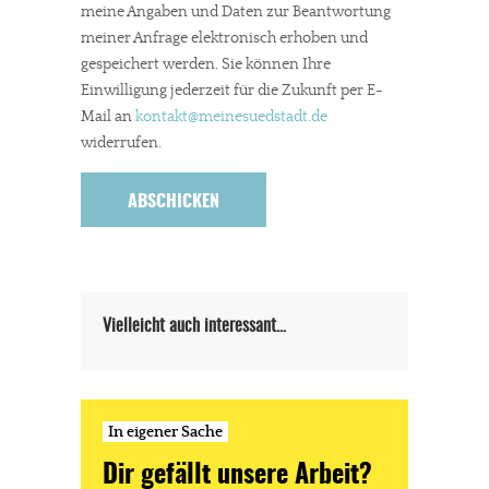
meine Angaben und Daten zur Beantwortung
Werbung. Beide Einnahmequellen sind in den letzten Monaten
meiner Anfrage elektronisch erhoben und
stark zurückgegangen.
gespeichert werden. Sie können Ihre
Solltest Du unsere unabhängige Berichterstattung schätzen,
Einwilligung jederzeit für die Zukunft per E-
kannst Du uns mit einer kleinen Spende unterstützen.
Mail an
kontakt
@meinesuedstadt.de
widerrufen.
Paypal - danke@meinesuedstadt.de
JETZT SPENDEN
Schon erledigt!
Vielleicht auch interessant…
In eigener Sache
Dir gefällt unsere Arbeit?