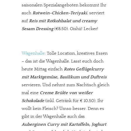
saisonalen Spezialangeboten bekommt Ihr
auch
Rotwein-Chicken-Teriyaki
, serviert
auf
Reis mit Rotkohlsalat und creamy
Sesam Dressing
(€8,50). Oishii! Lecker!
Wagenhalle
: Tolle Location, kreatives Essen
– das ist die Wagenhalle. Lasst euch doch
In eigener Sache
heute Mittag einfach
Rotes Geflügelcurry
mit Marktgemüse, Basilikum und Duftreis
Dir gefällt unsere Arbeit?
servieren. Und nehmt zum Nachtisch gleich
mal eine
Creme Brûlée von weißer
meinesuedstadt.de finanziert sich durch Partnerprofile und
Schokolade
(inkl. Getränk für € 10,50). Ihr
Werbung. Beide Einnahmequellen sind in den letzten Monaten
wollt kein Fleisch? Umso besser. Denn es
stark zurückgegangen.
gibt in der Wagenhalle auch das
Solltest Du unsere unabhängige Berichterstattung schätzen,
Auberginen Curry mit Kartoffeln, Joghurt
kannst Du uns mit einer kleinen Spende unterstützen.