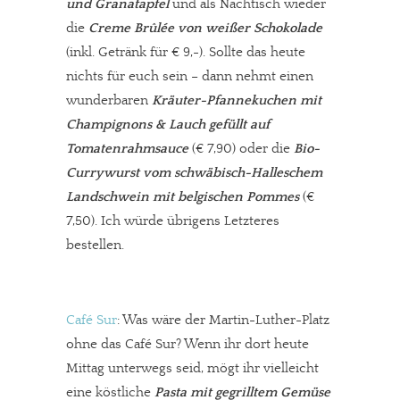
und Granatapfel
und als Nachtisch wieder
Paypal - danke@meinesuedstadt.de
die
Creme Brûlée von weißer Schokolade
(inkl. Getränk für € 9,-). Sollte das heute
nichts für euch sein – dann nehmt einen
JETZT SPENDEN
Schon erledigt!
wunderbaren
Kräuter-Pfannekuchen mit
Champignons & Lauch gefüllt auf
Tomatenrahmsauce
(€ 7,90) oder die
Bio-
Currywurst vom schwäbisch-Halleschem
Landschwein mit belgischen Pommes
(€
7,50). Ich würde übrigens Letzteres
bestellen.
Café Sur
: Was wäre der Martin-Luther-Platz
ohne das Café Sur? Wenn ihr dort heute
Mittag unterwegs seid, mögt ihr vielleicht
eine köstliche
Pasta mit gegrilltem Gemüse