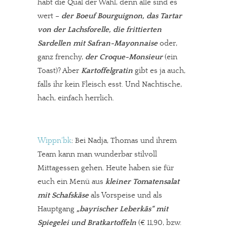
habt die Qual der Wahl, denn alle sind es
wert –
der Boeuf Bourguignon, das Tartar
von der Lachsforelle, die frittierten
Sardellen mit Safran-Mayonnaise
oder,
ganz frenchy,
der Croque-Monsieur
(ein
Toast)? Aber
Kartoffelgratin
gibt es ja auch,
falls ihr kein Fleisch esst. Und Nachtische,
hach, einfach herrlich.
Wippn’bk
: Bei Nadja, Thomas und ihrem
Team kann man wunderbar stilvoll
Mittagessen gehen. Heute haben sie für
euch ein Menü aus
kleiner Tomatensalat
mit Schafskäse
als Vorspeise und als
Hauptgang
„bayrischer Leberkäs“ mit
Spiegelei und Bratkartoffeln
(€ 11,90, bzw.