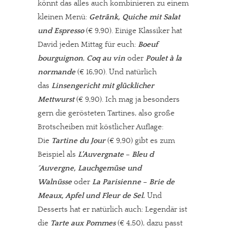
könnt das alles auch kombinieren zu einem
kleinen Menü:
Getränk, Quiche mit Salat
und Espresso
(€ 9,90). Einige Klassiker hat
David jeden Mittag für euch:
Boeuf
bourguignon
,
Coq au vin
oder
Poulet à la
normande
(€ 16,90). Und natürlich
das
Linsengericht mit glücklicher
Mettwurst
(€ 9,90). Ich mag ja besonders
gern die gerösteten Tartines, also große
Brotscheiben mit köstlicher Auflage:
Die
Tartine du Jour
(€ 9,90) gibt es zum
Beispiel als
L’Auvergnate
–
Bleu d
´Auvergne, Lauchgemüse und
Walnüsse
oder
La Parisienne
–
Brie de
Meaux, Apfel und Fleur de Sel.
Und
Desserts hat er natürlich auch: Legendär ist
die
Tarte aux Pommes
(€ 4,50), dazu passt