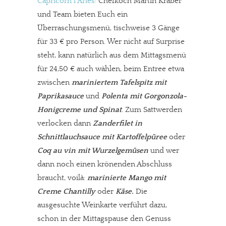
Capricorn i Aries:
Chefkoch Martin Kräber
und Team bieten Euch ein
Überraschungsmenü, tischweise 3 Gänge
für 33 € pro Person. Wer nicht auf Surprise
steht, kann natürlich aus dem Mittagsmenü
für 24,50 € auch wählen, beim Entree etwa
zwischen
mariniertem Tafelspitz mit
Paprikasauce
und
Polenta mit Gorgonzola-
Honigcreme und Spinat
. Zum Sattwerden
verlocken dann
Zanderfilet in
Schnittlauchsauce mit Kartoffelpüree
oder
Coq au vin mit Wurzelgemüsen
und wer
dann noch einen krönenden Abschluss
braucht, voilà:
marinierte Mango mit
Creme Chantilly
oder
Käse.
Die
ausgesuchte Weinkarte verführt dazu,
schon in der Mittagspause den Genuss