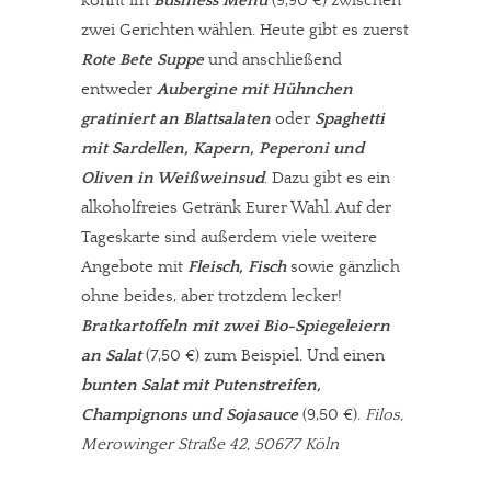
könnt im
Business Menü
(9,90 €) zwischen
zwei Gerichten wählen. Heute gibt es zuerst
meinesuedstadt.de finanziert sich durch Partnerprofile und
Rote Bete Suppe
und anschließend
Werbung. Beide Einnahmequellen sind in den letzten Monaten
entweder
Aubergine mit Hühnchen
stark zurückgegangen.
gratiniert an Blattsalaten
oder
Spaghetti
Solltest Du unsere unabhängige Berichterstattung schätzen,
mit Sardellen, Kapern, Peperoni und
kannst Du uns mit einer kleinen Spende unterstützen.
Oliven in Weißweinsud
. Dazu gibt es ein
Paypal - danke@meinesuedstadt.de
alkoholfreies Getränk Eurer Wahl. Auf der
Tageskarte sind außerdem viele weitere
Angebote mit
Fleisch, Fisch
sowie gänzlich
JETZT SPENDEN
Schon erledigt!
ohne beides, aber trotzdem lecker!
Bratkartoffeln mit zwei Bio-Spiegeleiern
an Salat
(7,50 €) zum Beispiel. Und einen
bunten Salat mit Putenstreifen,
Champignons und Sojasauce
(9,50 €).
Filos,
Merowinger Straße 42, 50677 Köln