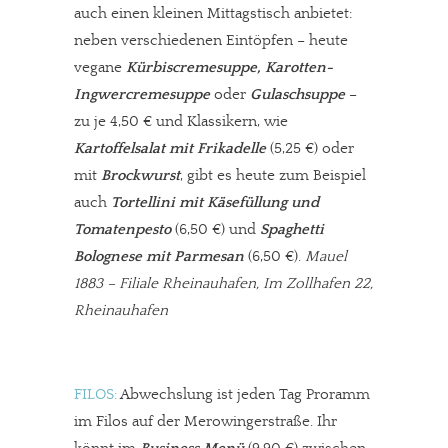
auch einen kleinen Mittagstisch anbietet:
neben verschiedenen Eintöpfen – heute
vegane
Kürbiscremesuppe, Karotten-
Ingwercremesuppe
oder
Gulaschsuppe
–
zu je 4,50 €
und Klassikern, wie
Kartoffelsalat mit Frikadelle
(5,25 €) oder
mit
Brockwurst
, gibt es heute zum Beispiel
auch
Tortellini mit Käsefüllung und
Tomatenpesto
(6,50 €) und
Spaghetti
Bolognese mit Parmesan
(6,50 €).
Mauel
1883 – Filiale Rheinauhafen, Im Zollhafen 22,
Rheinauhafen
In eigener Sache
FILOS:
Abwechslung ist jeden Tag Proramm
im Filos auf der Merowingerstraße. Ihr
Dir gefällt unsere Arbeit?