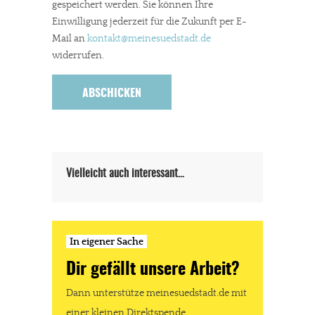
gespeichert werden. Sie können Ihre
Einwilligung jederzeit für die Zukunft per E-
Mail an
kontakt
@meinesuedstadt.de
widerrufen.
In eigener Sache
Dir gefällt unsere Arbeit?
meinesuedstadt.de finanziert sich durch Partnerprofile und
Werbung. Beide Einnahmequellen sind in den letzten Monaten
stark zurückgegangen.
Vielleicht auch interessant…
Solltest Du unsere unabhängige Berichterstattung schätzen,
kannst Du uns mit einer kleinen Spende unterstützen.
Paypal - danke@meinesuedstadt.de
In eigener Sache
Dir gefällt unsere Arbeit?
JETZT SPENDEN
Schon erledigt!
Dann unterstütze meinesuedstadt.de mit
einer kleinen Direktspende.