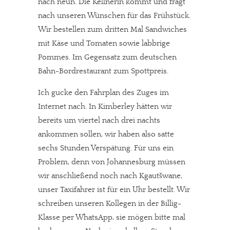
nach neun. Die Kellnerin kommt und fragt
nach unseren Wünschen für das Frühstück.
Wir bestellen zum dritten Mal Sandwiches
mit Käse und Tomaten sowie labbrige
Pommes. Im Gegensatz zum deutschen
Bahn-Bordrestaurant zum Spottpreis.
Ich gucke den Fahrplan des Zuges im
Internet nach. In Kimberley hätten wir
In eigener Sache
bereits um viertel nach drei nachts
Dir gefällt unsere Arbeit?
ankommen sollen, wir haben also satte
sechs Stunden Verspätung. Für uns ein
meinesuedstadt.de finanziert sich durch Partnerprofile und
Problem, denn von Johannesburg müssen
Werbung. Beide Einnahmequellen sind in den letzten Monaten
wir anschließend noch nach Kgautšwane,
stark zurückgegangen.
unser Taxifahrer ist für ein Uhr bestellt. Wir
Solltest Du unsere unabhängige Berichterstattung schätzen,
schreiben unseren Kollegen in der Billig-
Klasse per WhatsApp, sie mögen bitte mal
kannst Du uns mit einer kleinen Spende unterstützen.