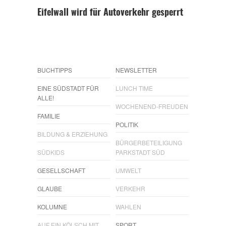
Eifelwall wird für Autoverkehr gesperrt
BUCHTIPPS
NEWSLETTER
EINE SÜDSTADT FÜR
LUNCH TIME
ALLE!
WOCHENEND-FREUDEN
FAMILIE
POLITIK
BILDUNG & ERZIEHUNG
BÜRGERBETEILIGUNG
SÜDKIDS
PARKSTADT SÜD
GESELLSCHAFT
UMWELT
GLAUBE
VERKEHR
KOLUMNE
WAHLEN
AUF EIN KÖLSCH MIT…
SPORT