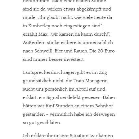
herkommen. Nach einer halben Stunde
Paypal - danke@meinesuedstadt.de
sind sie da, wirken etwas abgekämpft und
müde. „Ihr glaubt nicht, wie viele Leute da
in Kimberley noch eingestiegen sind“,
JETZT SPENDEN
Schon erledigt!
erzählt Max, „wir kamen da kaum durch!“.
Außerdem stinke es bereits unmenschlich
nach Schweiß, Bier und Rauch. Die 20 Euro
sind immer besser investiert.
Lautsprecherdurchsagen gibt es im Zug
grundsätzlich nicht, die Train Managerin
sucht uns persönlich im Abteil auf und
erklärt, ein Signal sei defekt gewesen. Daher
hätten wir fünf Stunden an einem Bahnhof
gestanden – vermutlich habe ich deswegen
so gut geschlafen.
Ich erkläre ihr unsere Situation, wir kämen