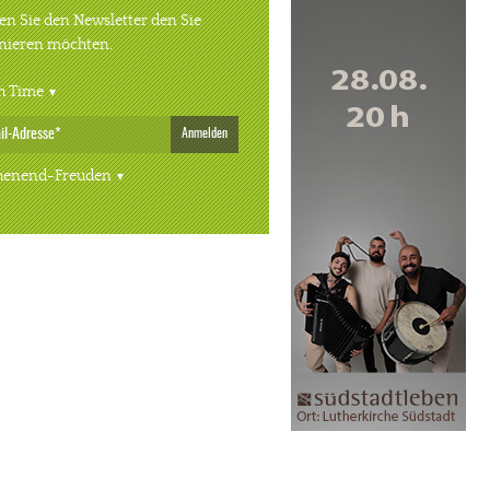
n Sie den Newsletter den Sie
nieren möchten.
h Time
Anmelden
enend-Freuden