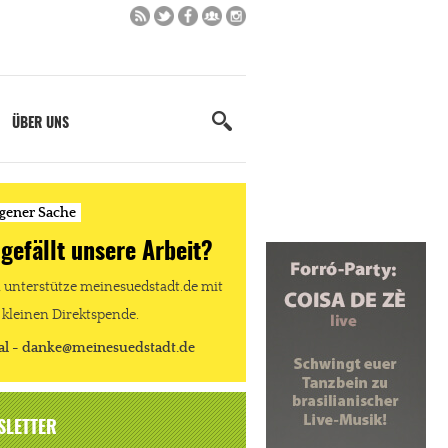
ÜBER UNS
igener Sache
 gefällt unsere Arbeit?
unterstütze meinesuedstadt.de mit
 kleinen Direktspende.
al - danke@meinesuedstadt.de
SLETTER