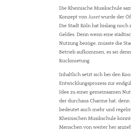
Die Rheinische Musikschule sam
Paypal - danke@meinesuedstadt.de
Konzept von
luxet
wurde der Öff
Die Stadt Köln hat bislang noch 
JETZT SPENDEN
Schon erledi
Geldes. Denn wenn eine städtisc
Nutzung bezöge, müsste die Stad
Betrieb aufkommen, es sei denn
Rückmietung.
Inhaltlich setzt sich bei den Ko
Entwicklungsprozess zur endgü
Idee zu einer gemeinsamen Nut
der durchaus Charme hat, denn 
bedeutet auch mehr und regelmä
Rheinischen Musikschule könnte
Menschen von weiter her anzie