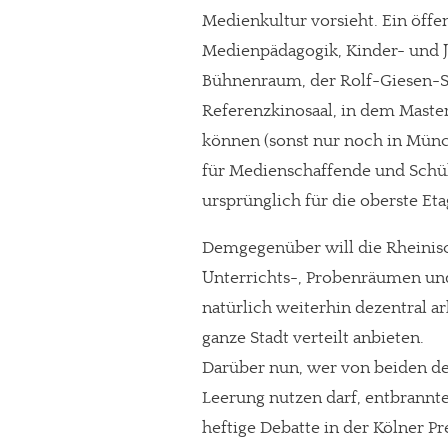
Medienkultur vorsieht. Ein öff
Medienpädagogik, Kinder- und J
Bühnenraum, der Rolf-Giesen-S
Referenzkinosaal, in dem Maste
können (sonst nur noch in Münc
für Medienschaffende und Schü
ursprünglich für die oberste E
Demgegenüber will die Rheinisc
Unterrichts-, Probenräumen und
natürlich weiterhin dezentral a
In eigener Sache
ganze Stadt verteilt anbieten.
Darüber nun, wer von beiden de
Dir gefällt unse
Leerung nutzen darf, entbrannte
meinesuedstadt.de finanziert sich dur
heftige Debatte in der Kölner Pr
Solltest Du unsere unabhängige Bericht