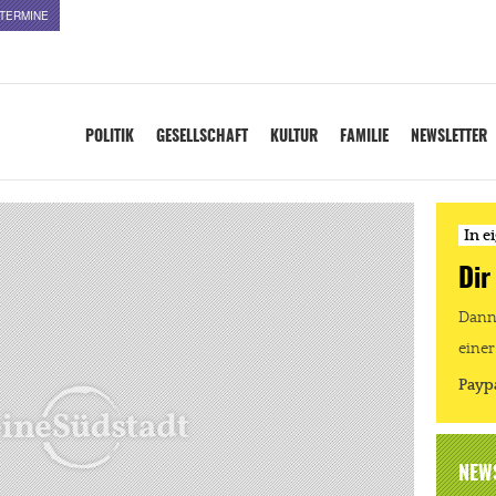
TERMINE
POLITIK
GESELLSCHAFT
KULTUR
FAMILIE
NEWSLETTER
In e
Dir
Dann 
einer
Payp
NEW