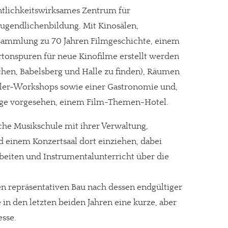
entlichkeitswirksames Zentrum für
ugendlichenbildung. Mit Kinosälen,
ammlung zu 70 Jahren Filmgeschichte, einem
rtonspuren für neue Kinofilme erstellt werden
hen, Babelsberg und Halle zu finden), Räumen
ler-Workshops sowie einer Gastronomie und,
tage vorgesehen, einem Film-Themen-Hotel.
he Musikschule mit ihrer Verwaltung,
 einem Konzertsaal dort einziehen, dabei
rbeiten und Instrumentalunterricht über die
n repräsentativen Bau nach dessen endgültiger
re Arbeit?
 in den letzten beiden Jahren eine kurze, aber
ch Partnerprofile und Werbung. Beide Einnahmequellen sind in den let
esse.
erstattung schätzen, kannst Du uns mit einer kleinen Spende unterstüt