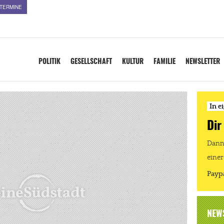
TERMINE
POLITIK
GESELLSCHAFT
KULTUR
FAMILIE
NEWSLETTER
In e
Dir
Dann 
einer
Payp
NEW