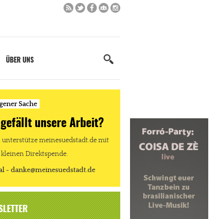
ÜBER UNS
igener Sache
 gefällt unsere Arbeit?
unterstütze meinesuedstadt.de mit
 kleinen Direktspende.
al - danke@meinesuedstadt.de
SLETTER