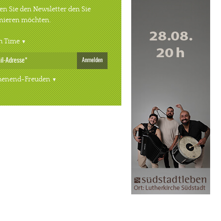
n Sie den Newsletter den Sie
nieren möchten.
h Time
Anmelden
enend-Freuden