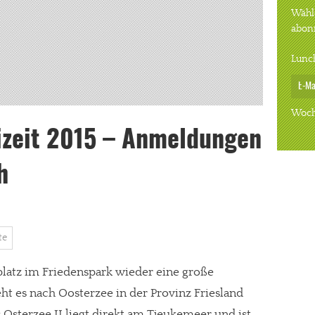
Wähle
abon
Lunc
Woch
zeit 2015 – Anmeldungen
h
te
latz im Friedenspark wieder eine große
eht es nach Oosterzee in der Provinz Friesland
Osterzee II liegt direkt am Tjeukemeer und ist