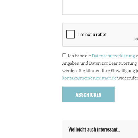
Paypal - danke@meinesuedstadt.de
JETZT SPENDEN
Schon erledi
Ich habe die
Datenschutzerklärung
z
Angaben und Daten zur Beantwortung m
werden. Sie können Ihre Einwilligung j
kontakt
@meinesuedstadt.de
widerrufen
Vielleicht auch interessant…