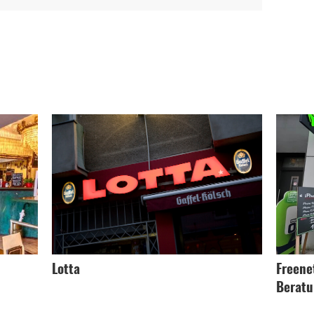
Lotta
Freene
Beratu