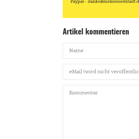
Paypal - danke@meinesuedstadt.
Artikel kommentieren
In eigener Sache
Dir gefällt unse
meinesuedstadt.de finanziert sich dur
Solltest Du unsere unabhängige Bericht