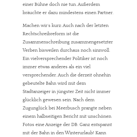
einer Bühne doch nie tun. Außerdem
bräuchte er dazu mindestens einen Partner.
Machen wir´s kurz: Auch nach der letzten
Rechtschreibreform ist die
In eigener Sache
Zusammenschreibung zusammengesetzter
Dir gefällt unsere Arbeit?
Verben bisweilen durchaus noch sinnvoll.
Ein vielversprechender Politiker ist noch
meinesuedstadt.de finanziert sich durch Partnerprofile und
immer etwas anderes als ein viel
Werbung. Beide Einnahmequellen sind in den letzten Monaten
versprechender. Auch die derzeit ohnehin
stark zurückgegangen.
gebeutelte Bahn wird mit dem
Solltest Du unsere unabhängige Berichterstattung schätzen,
Stadtanzeiger in jüngster Zeit nicht immer
kannst Du uns mit einer kleinen Spende unterstützen.
glücklich gewesen sein. Nach dem
Paypal - danke@meinesuedstadt.de
Zugunglück bei Meerbusch prangte neben
einem halbseitigen Bericht mit unschönen
Fotos eine Anzeige der DB: Ganz entspannt
JETZT SPENDEN
Schon erledigt!
mit der Bahn in den Winterurlaub! Kann