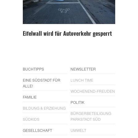
Eifelwall wird für Autoverkehr gesperrt
BUCHTIPPS
NEWSLETTER
EINE SÜDSTADT FÜR
LUNCH TIME
ALLE!
WOCHENEND-FREUDEN
FAMILIE
POLITIK
BILDUNG & ERZIEHUNG
BÜRGERBETEILIGUNG
SÜDKIDS
PARKSTADT SÜD
GESELLSCHAFT
UMWELT