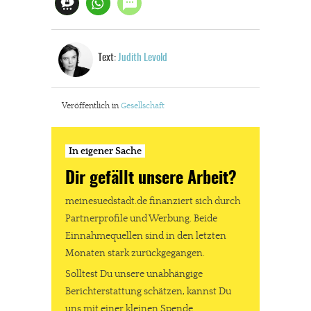
In eigener Sache
Dir gefällt unsere Arbeit?
Text:
Judith Levold
meinesuedstadt.de finanziert sich durch Partnerprofile und
Veröffentlich in
Gesellschaft
Werbung. Beide Einnahmequellen sind in den letzten Monaten
stark zurückgegangen.
Solltest Du unsere unabhängige Berichterstattung schätzen,
In eigener Sache
kannst Du uns mit einer kleinen Spende unterstützen.
Dir gefällt unsere Arbeit?
Paypal - danke@meinesuedstadt.de
meinesuedstadt.de finanziert sich durch
Partnerprofile und Werbung. Beide
Einnahmequellen sind in den letzten
JETZT SPENDEN
Schon erledigt!
Monaten stark zurückgegangen.
Solltest Du unsere unabhängige
Berichterstattung schätzen, kannst Du
uns mit einer kleinen Spende