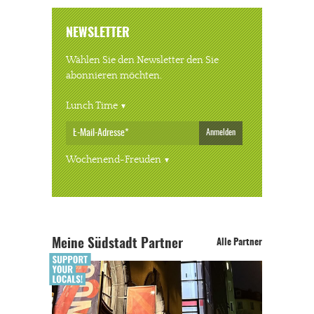
NEWSLETTER
Wählen Sie den Newsletter den Sie
abonnieren möchten.
Lunch Time
Anmelden
Wochenend-Freuden
Meine Südstadt Partner
Alle Partner