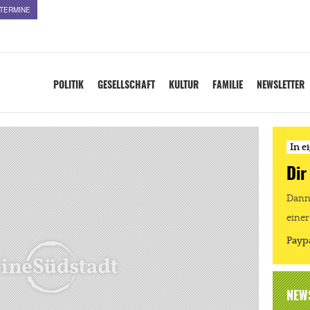
TERMINE
POLITIK
GESELLSCHAFT
KULTUR
FAMILIE
NEWSLETTER
In e
Dir
Dann 
einer
Payp
NEW