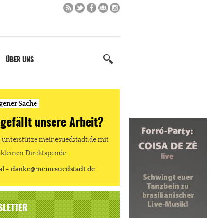
ÜBER UNS
igener Sache
 gefällt unsere Arbeit?
unterstütze meinesuedstadt.de mit
 kleinen Direktspende.
al - danke@meinesuedstadt.de
SLETTER