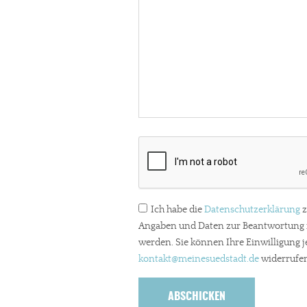
In eigener Sache
Dir gefällt unse
Ich habe die
Datenschutzerklärung
z
meinesuedstadt.de finanziert sich dur
Angaben und Daten zur Beantwortung m
Solltest Du unsere unabhängige Bericht
werden. Sie können Ihre Einwilligung j
Paypal - danke@meinesuedstadt.de
kontakt
@meinesuedstadt.de
widerrufen
JETZT SPENDEN
Schon erledi