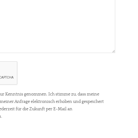
re Arbeit?
ur Kenntnis genommen. Ich stimme zu, dass meine
ch Partnerprofile und Werbung. Beide Einnahmequellen sind in den let
einer Anfrage elektronisch erhoben und gespeichert
erstattung schätzen, kannst Du uns mit einer kleinen Spende unterstüt
ederzeit für die Zukunft per E-Mail an
.
gt!