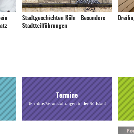
ein
Stadtgeschichten Köln - Besondere
Dreili
atz
Stadtteilführungen
Termine
Termine/Veranstaltungen in der Südstadt