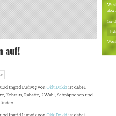
Wähle
abon
Lunc
Woch
 auf!
te
f und Ingrid Ludwig von
OkkiDokki
ist dabei.
re, Kehraus, Rabatte, 2.Wahl, Schnäppchen und
 finden.
f und Ingrid Ludwig von
OkkiDokki
ist dabei.