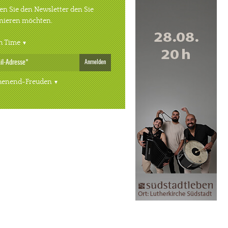
n Sie den Newsletter den Sie
nieren möchten.
h Time
Anmelden
enend-Freuden