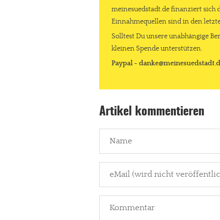
meinesuedstadt.de finanziert sich 
Einnahmequellen sind in den letz
Solltest Du unsere unabhängige Ber
kleinen Spende unterstützen.
Paypal - danke@meinesuedstadt.
Artikel kommentieren