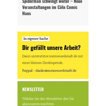
Spiderman schwingt weiter – Neue
Veranstaltungen im Cöln Comic
Dir gefällt unsere Arbeit?
Haus
meinesuedstadt.de finanziert sich durch Partnerprofile und
Werbung. Beide Einnahmequellen sind in den letzten Monaten
stark zurückgegangen.
In eigener Sache
Solltest Du unsere unabhängige Berichterstattung schätzen,
kannst Du uns mit einer kleinen Spende unterstützen.
Dir gefällt unsere Arbeit?
Paypal - danke@meinesuedstadt.de
Dann unterstütze meinesuedstadt.de mit
einer kleinen Direktspende.
Paypal - danke@meinesuedstadt.de
JETZT SPENDEN
Schon erledigt!
NEWSLETTER
Wählen Sie den Newsletter den Sie
abonnieren möchten.