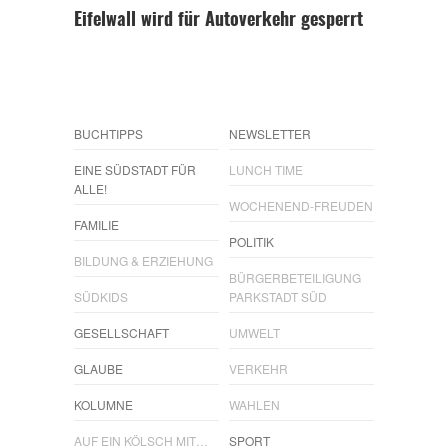
Eifelwall wird für Autoverkehr gesperrt
BUCHTIPPS
NEWSLETTER
EINE SÜDSTADT FÜR
LUNCH TIME
ALLE!
WOCHENEND-FREUDEN
FAMILIE
POLITIK
BILDUNG & ERZIEHUNG
BÜRGERBETEILIGUNG
SÜDKIDS
PARKSTADT SÜD
GESELLSCHAFT
UMWELT
GLAUBE
VERKEHR
KOLUMNE
WAHLEN
AUF EIN KÖLSCH MIT…
SPORT