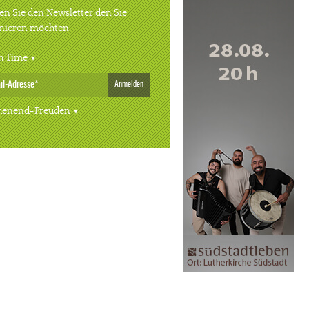
n Sie den Newsletter den Sie
nieren möchten.
h Time
Anmelden
enend-Freuden