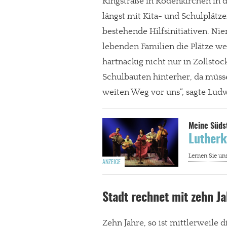
Ringstraße in Rodenkirchen in d
längst mit Kita- und Schulplätze
Paypal - danke@meinesuedstadt.de
bestehende Hilfsinitiativen. N
lebenden Familien die Plätze weg
JETZT SPENDEN
Schon erledi
hartnäckig nicht nur in Zollstoc
Schulbauten hinterher, da müss
weiten Weg vor uns“, sagte Lu
Lutherk
Stadt rechnet mit zehn J
Zehn Jahre, so ist mittlerweile 