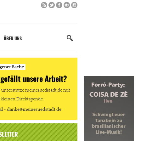
ÜBER UNS
igener Sache
 gefällt unsere Arbeit?
unterstütze meinesuedstadt.de mit
 kleinen Direktspende.
al - danke@meinesuedstadt.de
SLETTER