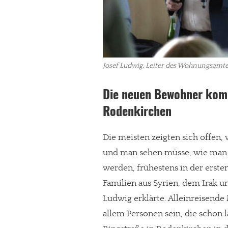
Josef Ludwig, Leiter des Wohnungsamtes
Die neuen Bewohner komm
Rodenkirchen
Die meisten zeigten sich offen, v
und man sehen müsse, wie man 
In eigener Sache
werden, frühestens in der ersten
Familien aus Syrien, dem Irak u
Dir gefällt unse
Ludwig erklärte. Alleinreisende
meinesuedstadt.de finanziert sich dur
allem Personen sein, die schon l
Solltest Du unsere unabhängige Bericht