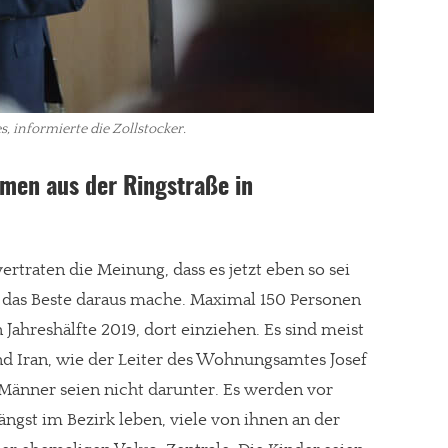
, informierte die Zollstocker.
en aus der Ringstraße in
ertraten die Meinung, dass es jetzt eben so sei
das Beste daraus mache. Maximal 150 Personen
 Jahreshälfte 2019, dort einziehen. Es sind meist
nd Iran, wie der Leiter des Wohnungsamtes Josef
re Arbeit?
 Männer seien nicht darunter. Es werden vor
ch Partnerprofile und Werbung. Beide Einnahmequellen sind in den let
ängst im Bezirk leben, viele von ihnen an der
erstattung schätzen, kannst Du uns mit einer kleinen Spende unterstüt