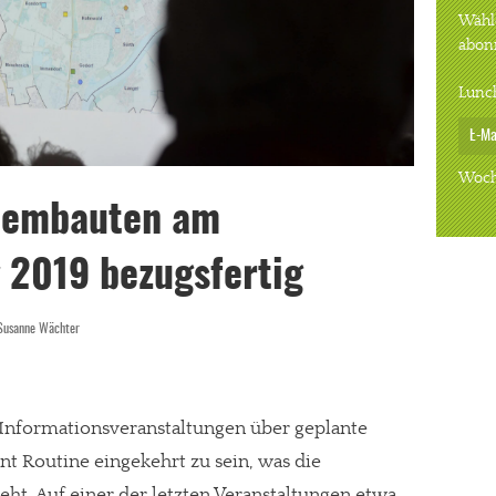
Wähle
abon
Lunc
Woch
stembauten am
 2019 bezugsfertig
Susanne Wächter
 Informationsveranstaltungen über geplante
nt Routine eingekehrt zu sein, was die
ht. Auf einer der letzten Veranstaltungen etwa