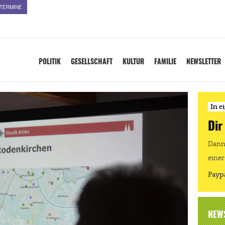
TERMINE
POLITIK
GESELLSCHAFT
KULTUR
FAMILIE
NEWSLETTER
In e
Dir
Dann 
einer
Payp
NEW