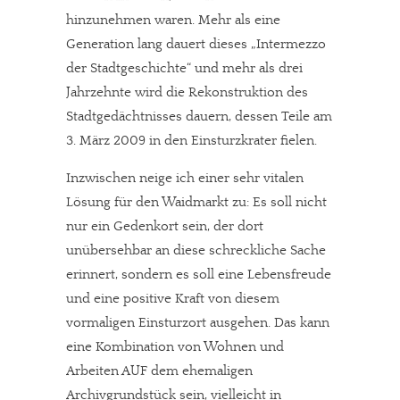
hinzunehmen waren. Mehr als eine
Generation lang dauert dieses „Intermezzo
der Stadtgeschichte“ und mehr als drei
Jahrzehnte wird die Rekonstruktion des
Stadtgedächtnisses dauern, dessen Teile am
In eigener Sache
3. März 2009 in den Einsturzkrater fielen.
Dir gefällt unsere Arbeit?
Inzwischen neige ich einer sehr vitalen
Lösung für den Waidmarkt zu: Es soll nicht
meinesuedstadt.de finanziert sich durch Partnerprofile und
nur ein Gedenkort sein, der dort
Werbung. Beide Einnahmequellen sind in den letzten Monaten
unübersehbar an diese schreckliche Sache
stark zurückgegangen.
erinnert, sondern es soll eine Lebensfreude
Solltest Du unsere unabhängige Berichterstattung schätzen,
und eine positive Kraft von diesem
kannst Du uns mit einer kleinen Spende unterstützen.
vormaligen Einsturzort ausgehen. Das kann
eine Kombination von Wohnen und
Paypal - danke@meinesuedstadt.de
Arbeiten AUF dem ehemaligen
Archivgrundstück sein, vielleicht in