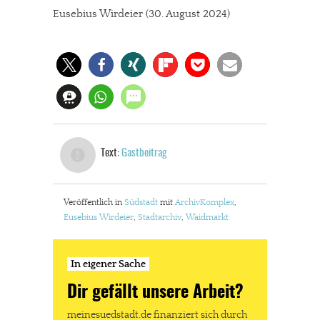
Eusebius Wirdeier (30. August 2024)
Text:
Gastbeitrag
Veröffentlich in
Südstadt
mit
ArchivKomplex
,
Eusebius Wirdeier
,
Stadtarchiv
,
Waidmarkt
In eigener Sache
Dir gefällt unsere Arbeit?
meinesuedstadt.de finanziert sich durch