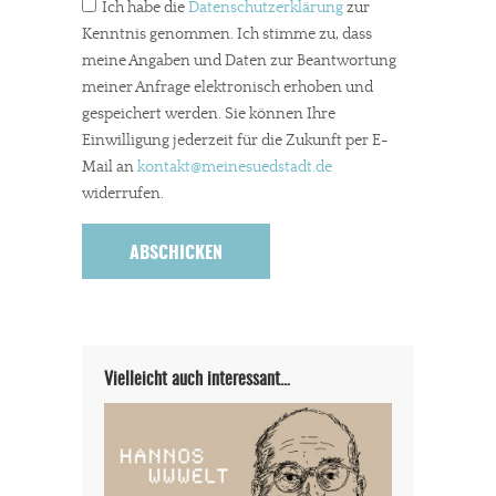
Ich habe die
Datenschutzerklärung
zur
Kenntnis genommen. Ich stimme zu, dass
meine Angaben und Daten zur Beantwortung
meiner Anfrage elektronisch erhoben und
gespeichert werden. Sie können Ihre
Einwilligung jederzeit für die Zukunft per E-
Mail an
kontakt
@meinesuedstadt.de
widerrufen.
In eigener Sache
Dir gefällt unsere Arbeit?
meinesuedstadt.de finanziert sich durch Partnerprofile und
Werbung. Beide Einnahmequellen sind in den letzten Monaten
Vielleicht auch interessant…
stark zurückgegangen.
Solltest Du unsere unabhängige Berichterstattung schätzen,
kannst Du uns mit einer kleinen Spende unterstützen.
Paypal - danke@meinesuedstadt.de