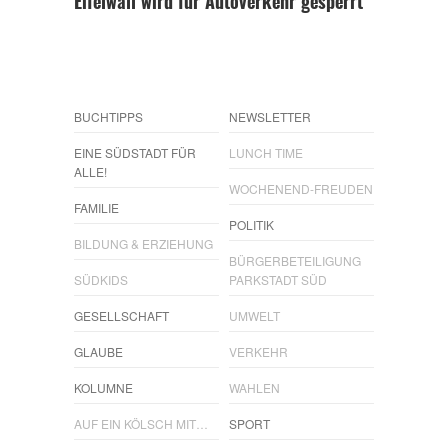
Eifelwall wird für Autoverkehr gesperrt
BUCHTIPPS
NEWSLETTER
EINE SÜDSTADT FÜR
LUNCH TIME
ALLE!
WOCHENEND-FREUDEN
FAMILIE
POLITIK
BILDUNG & ERZIEHUNG
BÜRGERBETEILIGUNG
SÜDKIDS
PARKSTADT SÜD
GESELLSCHAFT
UMWELT
GLAUBE
VERKEHR
KOLUMNE
WAHLEN
AUF EIN KÖLSCH MIT…
SPORT