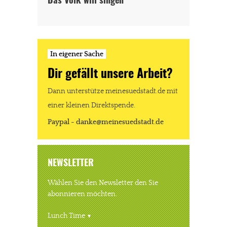
Das Volk will singen
In eigener Sache
Dir gefällt unsere Arbeit?
Dann unterstütze meinesuedstadt.de mit
einer kleinen Direktspende.
Paypal - danke@meinesuedstadt.de
NEWSLETTER
Wählen Sie den Newsletter den Sie
abonnieren möchten.
Lunch Time