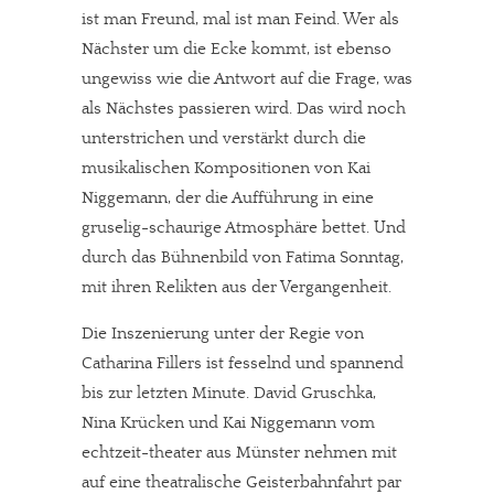
Dir gefällt unsere Arbeit?
ist man Freund, mal ist man Feind. Wer als
meinesuedstadt.de finanziert sich durch Partnerprofile und
Nächster um die Ecke kommt, ist ebenso
ungewiss wie die Antwort auf die Frage, was
Werbung. Beide Einnahmequellen sind in den letzten Monaten
als Nächstes passieren wird. Das wird noch
stark zurückgegangen.
unterstrichen und verstärkt durch die
Solltest Du unsere unabhängige Berichterstattung schätzen,
musikalischen Kompositionen von Kai
kannst Du uns mit einer kleinen Spende unterstützen.
Niggemann, der die Aufführung in eine
Paypal - danke@meinesuedstadt.de
gruselig-schaurige Atmosphäre bettet. Und
durch das Bühnenbild von Fatima Sonntag,
mit ihren Relikten aus der Vergangenheit.
JETZT SPENDEN
Schon erledigt!
Die Inszenierung unter der Regie von
Catharina Fillers ist fesselnd und spannend
bis zur letzten Minute. David Gruschka,
Nina Krücken und Kai Niggemann vom
echtzeit-theater aus Münster nehmen mit
auf eine theatralische Geisterbahnfahrt par