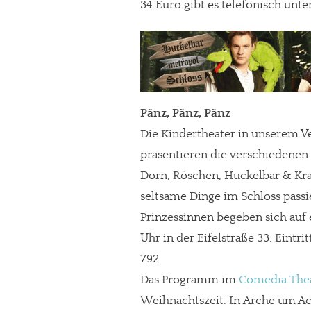
34 Euro gibt es telefonisch unte
Pänz, Pänz, Pänz
Die Kindertheater in unserem V
präsentieren die verschiedene
Dorn, Röschen, Huckelbar & Kraw
seltsame Dinge im Schloss pass
Prinzessinnen begeben sich auf
In eigener Sache
Uhr in der Eifelstraße 33. Eintri
Dir gefällt unse
792.
Das Programm im
Comedia The
meinesuedstadt.de finanziert sich dur
Weihnachtszeit. In Arche um Ac
Solltest Du unsere unabhängige Bericht