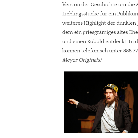
Version der Geschichte um die 
Paypal - danke@meinesuedstadt.de
Lieblingsstücke für ein Publiku
weiteres Highlight der dunklen J
dem ein griesgrämiges altes Eh
JETZT SPENDEN
Schon erledi
und einen Kobold entdeckt. In 
können telefonisch unter 888 77
Meyer Originals)