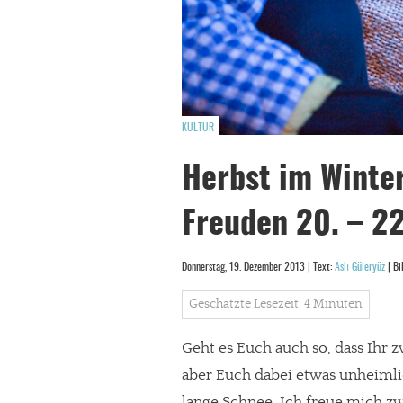
KULTUR
Herbst im Winte
Freuden 20. – 2
Donnerstag, 19. Dezember 2013 | Text:
Aslı Güleryüz
| Bi
Geschätzte Lesezeit: 4 Minuten
Geht es Euch auch so, dass Ihr 
aber Euch dabei etwas unheimlic
lange Schnee. Ich freue mich zw