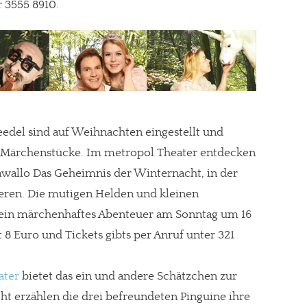
r 3555 8910.
eedel sind auf Weihnachten eingestellt und
n Märchenstücke. Im metropol Theater entdecken
allo Das Geheimnis der Winternacht, in der
ieren. Die mutigen Helden und kleinen
 ein märchenhaftes Abenteuer am Sonntag um 16
tt 8 Euro und Tickets gibts per Anruf unter 321
re Arbeit?
ater
bietet das ein und andere Schätzchen zur
ch Partnerprofile und Werbung. Beide Einnahmequellen sind in den let
ht erzählen die drei befreundeten Pinguine ihre
erstattung schätzen, kannst Du uns mit einer kleinen Spende unterstüt