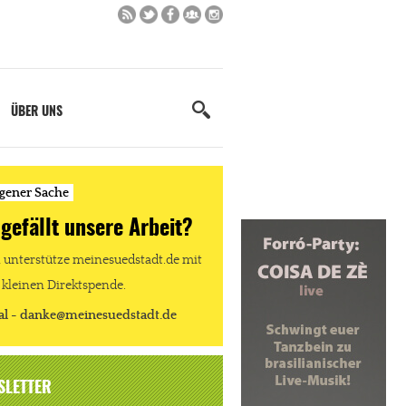
ÜBER UNS
igener Sache
 gefällt unsere Arbeit?
unterstütze meinesuedstadt.de mit
 kleinen Direktspende.
al - danke@meinesuedstadt.de
SLETTER