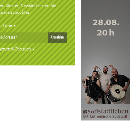
n Sie den Newsletter den Sie
nieren möchten.
h Time
Anmelden
enend-Freuden