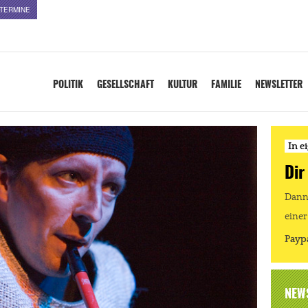
TERMINE
POLITIK
GESELLSCHAFT
KULTUR
FAMILIE
NEWSLETTER
In e
Dir
Dann 
einer
Payp
NEW