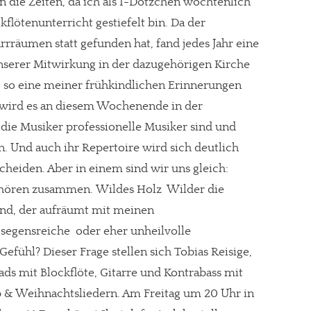
n die Zeiten, da ich als I-Dötzchen wöchtenlich
lötenunterricht gestiefelt bin. Da der
rrräumen statt gefunden hat, fand jedes Jahr eine
serer Mitwirkung in der dazugehörigen Kirche
 so eine meiner frühkindlichen Erinnerungen 
wird es an diesem Wochenende in der
die Musiker professionelle Musiker sind und
n. Und auch ihr Repertoire wird sich deutlich
heiden. Aber in einem sind wir uns gleich:
ören zusammen. Wildes Holz  Wilder die
bend, der aufräumt mit meinen
segensreiche  oder eher unheilvolle
fühl? Dieser Frage stellen sich Tobias Reisige,
ds mit Blockflöte, Gitarre und Kontrabass mit
 & Weihnachtsliedern. Am Freitag um 20 Uhr in