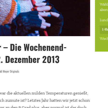
Wähle
abon
Lunc
Woch
r – Die Wochenend-
2. Dezember 2013
ld:
Meyer Originals
zwar die aktuellen milden Temperaturen genießt,
h zumute ist? Letztes Jahr hatten wir jetzt schon
ar an den 9 Grad plus, aber normal ist das doch