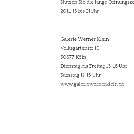
Nutzen Sie die lange Öffnungszei
2011, 13 bis 21Uhr
Galerie Werner Klein
Volksgartenstr.10
50677 Köln
Dienstag bis Freitag 13-18 Uhr
Samstag 11-15 Uhr
www.galeriewernerklein.de
In eigener Sache
Dir gefällt unse
meinesuedstadt.de finanziert sich dur
Solltest Du unsere unabhängige Bericht