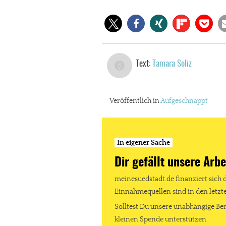
Paypal - danke@meinesuedstadt.de
JETZT SPENDEN
Schon erledi
Text:
Tamara Soliz
Veröffentlich in
Aufgeschnappt
In eigener Sache
Dir gefällt unsere Arbe
meinesuedstadt.de finanziert sich 
Einnahmequellen sind in den letz
Solltest Du unsere unabhängige Ber
kleinen Spende unterstützen.