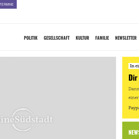
TERMINE
POLITIK
GESELLSCHAFT
KULTUR
FAMILIE
NEWSLETTER
In e
Dir
Dann 
einer
Payp
NEW