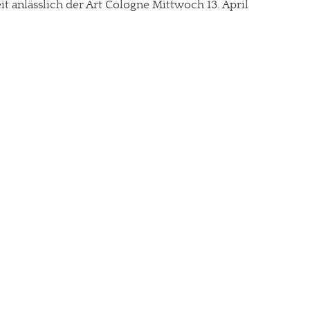
t anlässlich der Art Cologne Mittwoch 13. April
re Arbeit?
ch Partnerprofile und Werbung. Beide Einnahmequellen sind in den let
erstattung schätzen, kannst Du uns mit einer kleinen Spende unterstüt