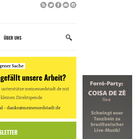
ÜBER UNS
igener Sache
 gefällt unsere Arbeit?
unterstütze meinesuedstadt.de mit
 kleinen Direktspende.
al - danke@meinesuedstadt.de
SLETTER