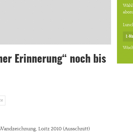
Wähle
abon
Lunc
Woch
ner Erinnerung“ noch bis
te
 Wandzeichnung, Loitz 2010 (Ausschnitt)