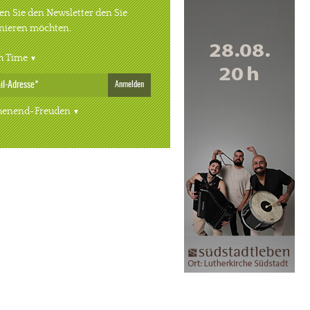
n Sie den Newsletter den Sie
nieren möchten.
h Time
Anmelden
enend-Freuden