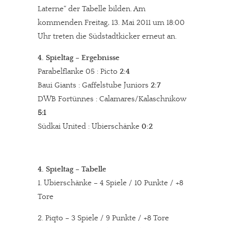
Laterne“ der Tabelle bilden. Am
kommenden Freitag, 13. Mai 2011 um 18:00
Uhr treten die Südstadtkicker erneut an.
4. Spieltag – Ergebnisse
Parabelflanke 05 : Picto
2:4
Baui Giants : Gaffelstube Juniors
2:7
DWB Fortünnes : Calamares/Kalaschnikow
5:1
Südkai United : Ubierschänke
0:2
4. Spieltag – Tabelle
1. Ubierschänke – 4 Spiele / 10 Punkte / +8
Tore
2. Piqto – 3 Spiele / 9 Punkte / +8 Tore