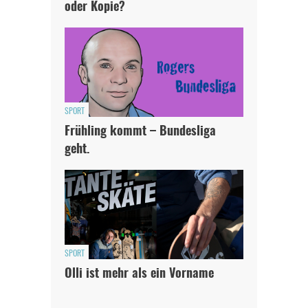
oder Kopie?
SPORT
Frühling kommt – Bundesliga
geht.
SPORT
Olli ist mehr als ein Vorname