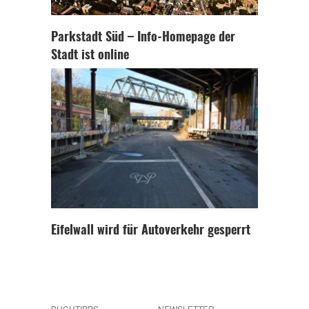
Parkstadt Süd – Info-Homepage der
Stadt ist online
Eifelwall wird für Autoverkehr gesperrt
BUCHTIPPS
NEWSLETTER