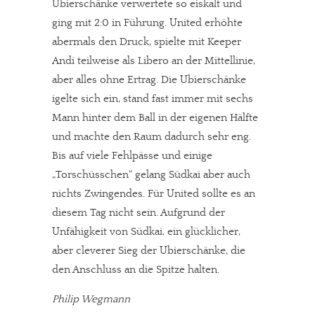
Ubierschänke verwertete so eiskalt und
ging mit 2:0 in Führung. United erhöhte
abermals den Druck, spielte mit Keeper
Andi teilweise als Libero an der Mittellinie,
aber alles ohne Ertrag. Die Ubierschänke
igelte sich ein, stand fast immer mit sechs
Mann hinter dem Ball in der eigenen Hälfte
und machte den Raum dadurch sehr eng.
Bis auf viele Fehlpässe und einige
„Torschüsschen“ gelang Südkai aber auch
nichts Zwingendes. Für United sollte es an
diesem Tag nicht sein. Aufgrund der
Unfähigkeit von Südkai, ein glücklicher,
aber cleverer Sieg der Ubierschänke, die
den Anschluss an die Spitze halten.
Philip Wegmann