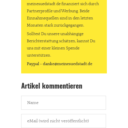
meinesuedstadt.de finanziert sich durch
JETZT SPENDEN
Schon erledigt!
Partnerprofile und Werbung. Beide
Einnahmequellen sind in den letzten
Monaten stark zurückgegangen.
Solltest Du unsere unabhängige
Berichterstattung schätzen, kannst Du
uns mit einer kleinen Spende
unterstützen.
Paypal - danke@meinesuedstadt.de
Artikel kommentieren