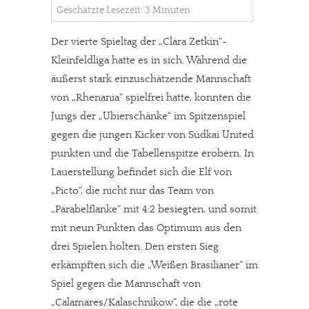
Geschätzte Lesezeit: 3 Minuten
Der vierte Spieltag der „Clara Zetkin“-
Kleinfeldliga hatte es in sich. Während die
äußerst stark einzuschätzende Mannschaft
von „Rhenania“ spielfrei hatte, konnten die
Jungs der „Ubierschänke“ im Spitzenspiel
gegen die jungen Kicker von Südkai United
punkten und die Tabellenspitze erobern. In
Lauerstellung befindet sich die Elf von
„Picto“, die nicht nur das Team von
„Parabelflanke“ mit 4:2 besiegten, und somit
mit neun Punkten das Optimum aus den
drei Spielen holten. Den ersten Sieg
erkämpften sich die „Weißen Brasilianer“ im
Spiel gegen die Mannschaft von
„Calamares/Kalaschnikow“, die die „rote