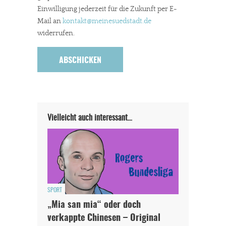
Einwilligung jederzeit für die Zukunft per E-
Mail an
kontakt
@meinesuedstadt.de
widerrufen.
Vielleicht auch interessant…
SPORT
„Mia san mia“ oder doch
verkappte Chinesen – Original