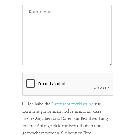
Ich habe die
Datenschutzerklärung
zur
Kenntnis genommen. Ich stimme zu, dass
meine Angaben und Daten zur Beantwortung
meiner Anfrage elektronisch erhoben und
gespeichert werden. Sie können Ihre