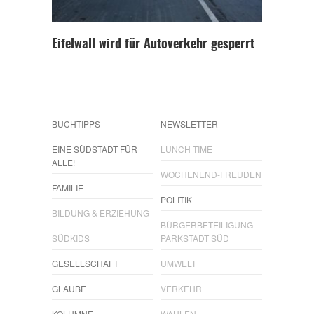
Eifelwall wird für Autoverkehr gesperrt
BUCHTIPPS
NEWSLETTER
EINE SÜDSTADT FÜR
LUNCH TIME
ALLE!
WOCHENEND-FREUDEN
FAMILIE
POLITIK
BILDUNG & ERZIEHUNG
BÜRGERBETEILIGUNG
SÜDKIDS
PARKSTADT SÜD
GESELLSCHAFT
UMWELT
GLAUBE
VERKEHR
KOLUMNE
WAHLEN