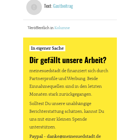
Text:
Gastbeitrag
Veröffentlich in
Kolumne
In eigener Sache
Dir gefällt unsere Arbeit?
meinesuedstadt.de finanziert sich durch
Partnerprofile und Werbung. Beide
In eigener Sache
Einnahmequellen sind in den letzten
Dir gefällt unsere Arbeit?
Monaten stark zurückgegangen.
Solltest Du unsere unabhängige
meinesuedstadt.de finanziert sich durch Partnerprofile und
Berichterstattung schätzen, kannst Du
Werbung. Beide Einnahmequellen sind in den letzten Monaten
uns mit einer kleinen Spende
unterstützen.
stark zurückgegangen.
Paypal - danke@meinesuedstadt.de
Solltest Du unsere unabhängige Berichterstattung schätzen,