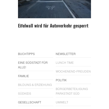
Eifelwall wird für Autoverkehr gesperrt
BUCHTIPPS
NEWSLETTER
EINE SÜDSTADT FÜR
LUNCH TIME
ALLE!
WOCHENEND-FREUDEN
FAMILIE
POLITIK
BILDUNG & ERZIEHUNG
BÜRGERBETEILIGUNG
SÜDKIDS
PARKSTADT SÜD
GESELLSCHAFT
UMWELT