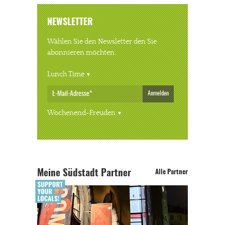
NEWSLETTER
Wählen Sie den Newsletter den Sie
abonnieren möchten.
Lunch Time
Anmelden
Wochenend-Freuden
Meine Südstadt Partner
Alle Partner