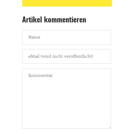
kannst Du uns mit einer kleinen Spende unterstützen.
Paypal - danke@meinesuedstadt.de
Artikel kommentieren
JETZT SPENDEN
Schon erledigt!