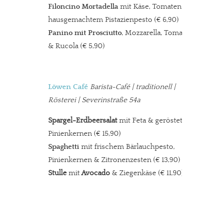
Filoncino Mortadella
mit Käse, Tomaten &
hausgemachtem Pistazienpesto (€ 6,90)
Panino mit Prosciutto
, Mozzarella, Tomate
& Rucola (€ 5,90)
Löwen Café
Barista-Café
| traditionell |
Rösterei | Severinstraße 54a
Spargel-Erdbeersalat
mit Feta & gerösteten
Pinienkernen (€ 15,90)
Spaghetti
mit frischem Bärlauchpesto,
Pinienkernen & Zitronenzesten
(€ 13,90)
Stulle
mit
Avocado
& Ziegenkäse (€ 11,90)