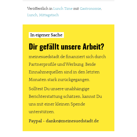
Solltest Du unsere unabhängige Berichterstattung schätzen,
Veröffentlich in
Lunch Time
mit
Gastronomie
,
kannst Du uns mit einer kleinen Spende unterstützen.
Lunch
,
Mittagstisch
Paypal - danke@meinesuedstadt.de
In eigener Sache
JETZT SPENDEN
Schon erledigt!
Dir gefällt unsere Arbeit?
meinesuedstadt.de finanziert sich durch
Partnerprofile und Werbung. Beide
Einnahmequellen sind in den letzten
Monaten stark zurückgegangen.
Solltest Du unsere unabhängige
Berichterstattung schätzen, kannst Du
uns mit einer kleinen Spende
unterstützen.
Paypal - danke@meinesuedstadt.de