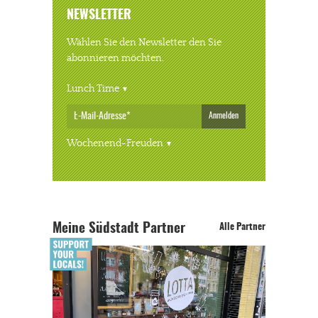
NEWSLETTER
Wählen Sie den Newsletter den Sie
abonnieren möchten.
Lunch Time
Anmelden
Wochenend-Freuden
Meine Südstadt Partner
Alle Partner