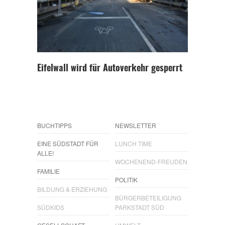
Eifelwall wird für Autoverkehr gesperrt
BUCHTIPPS
NEWSLETTER
EINE SÜDSTADT FÜR
LUNCH TIME
ALLE!
WOCHENEND-FREUDEN
FAMILIE
POLITIK
BILDUNG & ERZIEHUNG
BÜRGERBETEILIGUNG
SÜDKIDS
PARKSTADT SÜD