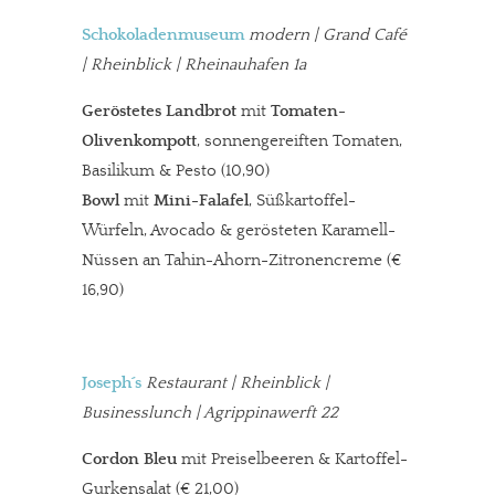
Schokoladenmuseum
modern
| Grand Café
| Rheinblick | Rheinauhafen 1a
Geröstetes Landbrot
mit
Tomaten-
Olivenkompott
, sonnengereiften Tomaten,
Basilikum & Pesto (10,90)
Bowl
mit
Mini-Falafel
, Süßkartoffel-
Würfeln, Avocado & gerösteten Karamell-
Nüssen an Tahin-Ahorn-Zitronencreme
(€
16,90)
Joseph´s
Restaurant
| Rheinblick |
Businesslunch | Agrippinawerft 22
Cordon Bleu
mit Preiselbeeren & Kartoffel-
Gurkensalat
(€ 21,00)