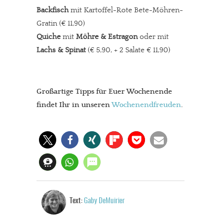
Backfisch
mit Kartoffel-Rote Bete-Möhren-
Gratin (€ 11,90)
Quiche
mit
Möhre & Estragon
oder mit
Lachs & Spinat
(€ 5,90, + 2 Salate € 11,90)
Großartige Tipps für Euer Wochenende
findet Ihr in unseren
Wochenendfreuden
.
In eigener Sache
Dir gefällt unsere Arbeit?
meinesuedstadt.de finanziert sich durch Partnerprofile und
Werbung. Beide Einnahmequellen sind in den letzten Monaten
Text:
Gaby DeMuirier
stark zurückgegangen.