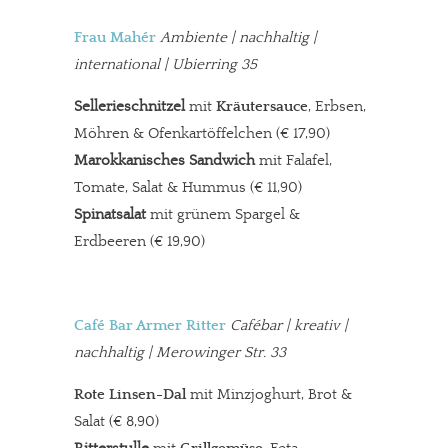
Frau Mahér
Ambiente
| nachhaltig |
international | Ubierring 35
Sellerieschnitzel
mit
Kräutersauce
, Erbsen,
Möhren & Ofenkartöffelchen (€ 17,90)
Marokkanisches Sandwich
mit Falafel,
Tomate, Salat & Hummus (€ 11,90)
Spinatsalat
mit grünem Spargel &
Erdbeeren (€ 19,90)
Café Bar Armer Ritter
Cafébar
| kreativ |
nachhaltig | Merowinger Str. 33
Rote Linsen-Dal
mit Minzjoghurt, Brot &
Salat (€ 8,90)