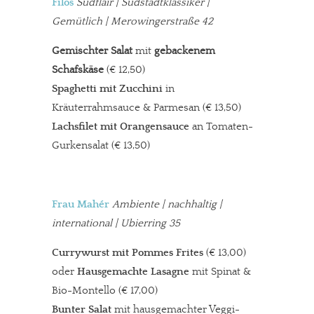
Filos
Südflair | Südstadtklassiker |
Gemütlich | Merowingerstraße 42
Gemischter Salat
mit
gebackenem
Schafskäse
(€ 12,50)
Spaghetti
mit Zucchini
in
Kräuterrahmsauce & Parmesan (€ 13,50)
Lachsfilet
mit Orangensauce
an Tomaten-
Gurkensalat (€ 13,50)
Frau Mahér
Ambiente
| nachhaltig |
international | Ubierring 35
C
urrywurst mit Pommes Frites
(€ 13,00)
oder
Hausgemachte Lasagne
mit Spinat &
Bio-Montello (€ 17,00)
Bunter Salat
mit hausgemachter Veggi-