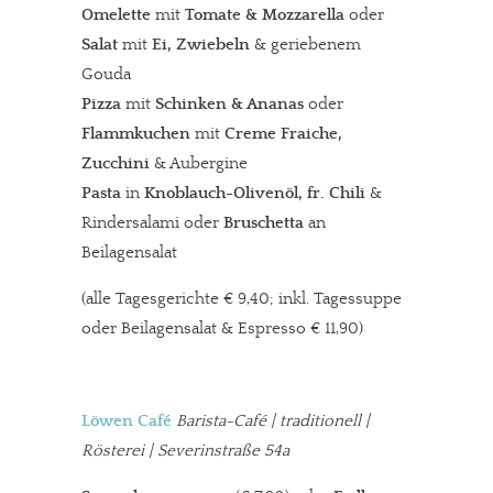
Omelette
mit
Tomate & Mozzarella
oder
Salat
mit
Ei, Zwiebeln
& geriebenem
Gouda
Pizza
mit
Schinken & Ananas
oder
Flammkuchen
mit
Creme Fraiche,
Zucchini
& Aubergine
Pasta
in
Knoblauch-Olivenöl, fr. Chili
&
Rindersalami oder
Bruschetta
an
Beilagensalat
(alle Tagesgerichte € 9,40; inkl. Tagessuppe
oder Beilagensalat & Espresso € 11,90)
Löwen Café
Barista-Café
| traditionell |
Rösterei | Severinstraße 54a