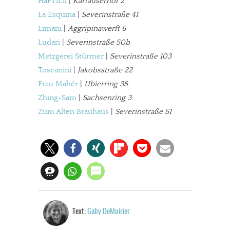
HaPTiLu
|
Kartäuserhof 2
In eigener Sache
La Esquina
|
Severinstraße 41
Dir gefällt unsere Arbeit?
Limani
|
Aggripinawerft 6
Ludari
|
Severinstraße 50b
meinesuedstadt.de finanziert sich durch Partnerprofile und
Metzgerei Stürmer
|
Severinstraße 103
Werbung. Beide Einnahmequellen sind in den letzten Monaten
Toscanini
|
Jakobsstraße 22
stark zurückgegangen.
Frau Mahér
|
Ubierring 35
Solltest Du unsere unabhängige Berichterstattung schätzen,
Zhing-Sam
|
Sachsenring 3
kannst Du uns mit einer kleinen Spende unterstützen.
Zum Alten Brauhaus
|
Severinstraße 51
Paypal - danke@meinesuedstadt.de
JETZT SPENDEN
Schon erledigt!
Text:
Gaby DeMuirier