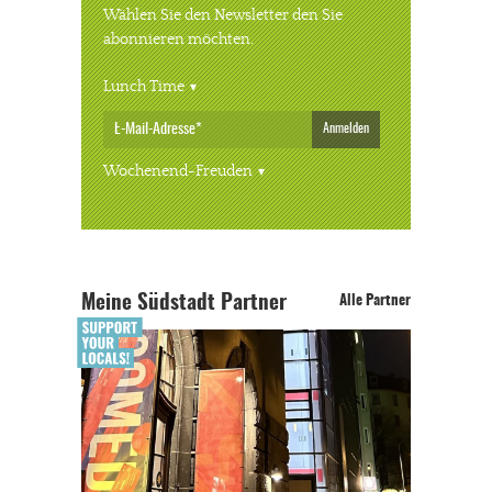
Wählen Sie den Newsletter den Sie
abonnieren möchten.
Lunch Time
Anmelden
Wochenend-Freuden
Meine Südstadt Partner
Alle Partner