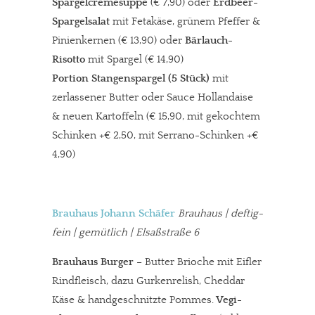
Spargelcremesuppe
(€ 7,90) oder
Erdbeer-
Spargelsalat
mit Fetakäse, grünem Pfeffer &
Pinienkernen (€ 13,90) oder
Bärlauch-
Risotto
mit Spargel (€ 14,90)
Portion Stangenspargel (5 Stück)
mit
zerlassener Butter oder Sauce Hollandaise
& neuen Kartoffeln (€ 15,90, mit gekochtem
Schinken +€ 2,50, mit Serrano-Schinken +€
4,90)
Brauhaus Johann Schäfer
Brauhaus | deftig-
fein | gemütlich
|
Elsaßstraße 6
Brauhaus Burger
– Butter Brioche mit Eifler
Rindfleisch, dazu Gurkenrelish, Cheddar
Käse & handgeschnitzte Pommes.
Vegi-