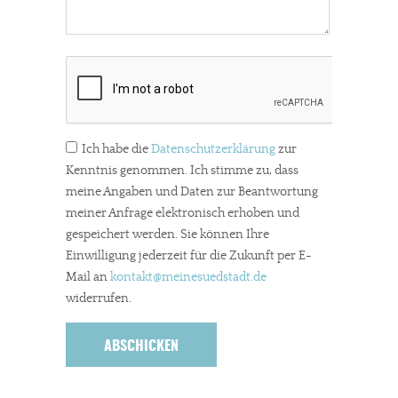
Ich habe die
Datenschutzerklärung
zur
Kenntnis genommen. Ich stimme zu, dass
In eigener Sache
meine Angaben und Daten zur Beantwortung
Dir gefällt unsere Arbeit?
meiner Anfrage elektronisch erhoben und
gespeichert werden. Sie können Ihre
Einwilligung jederzeit für die Zukunft per E-
meinesuedstadt.de finanziert sich durch Partnerprofile und
Mail an
kontakt
@meinesuedstadt.de
Werbung. Beide Einnahmequellen sind in den letzten Monaten
widerrufen.
stark zurückgegangen.
Solltest Du unsere unabhängige Berichterstattung schätzen,
kannst Du uns mit einer kleinen Spende unterstützen.
Paypal - danke@meinesuedstadt.de