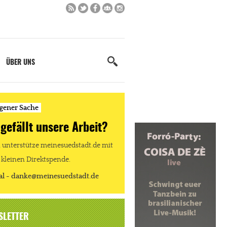
ÜBER UNS
igener Sache
 gefällt unsere Arbeit?
unterstütze meinesuedstadt.de mit
 kleinen Direktspende.
al - danke@meinesuedstadt.de
SLETTER