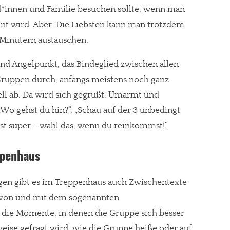
d*innen und Familie besuchen sollte, wenn man
nnt wird. Aber: Die Liebsten kann man trotzdem
Minütern austauschen.
nd Angelpunkt, das Bindeglied zwischen allen
 Gruppen durch, anfangs meistens noch ganz
nell ab. Da wird sich gegrüßt, Umarmt und
o gehst du hin?“, „Schau auf der 3 unbedingt
‘ ist super – wähl das, wenn du reinkommst!“.
penhaus
en gibt es im Treppenhaus auch Zwischentexte
 von und mit dem sogenannten
d die Momente, in denen die Gruppe sich besser
eise gefragt wird, wie die Gruppe heiße oder auf