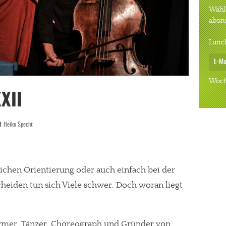
Wähle
abon
Lunc
Woch
XII
d:
Heiko Specht
lichen Orientierung oder auch einfach bei der
heiden tun sich Viele schwer. Doch woran liegt
ormer, Tänzer, Choreograph und Gründer von