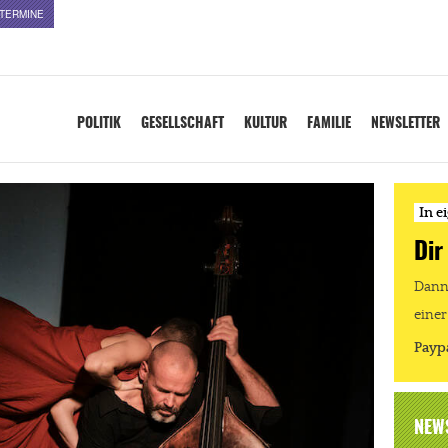
TERMINE
POLITIK
GESELLSCHAFT
KULTUR
FAMILIE
NEWSLETTER
In e
Dir
Dann 
einer
Payp
NEW