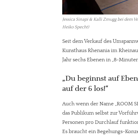
Paypal - danke@meinesuedstadt.de
Jessica Sinapi & Kalli Zmugg bei dem Ve
Heiko Specht)
JETZT SPENDEN
Schon erledi
Seit dem Verkauf des Umspann
Kunsthaus Rhenania im Rheinauh
Jahr sechs Ebenen in „8-Minute
„Du beginnst auf Ebene
auf der 6 los!“
Auch wenn der Name „ROOM SERV
das Publikum selbst zur Vorführ
Personen pro Durchlauf funktio
Es braucht ein Begehungs-Konzep