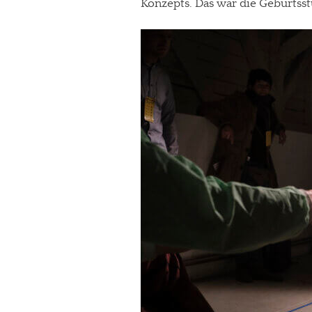
Konzepts. Das war die Geburts
In eigener Sache
Dir gefällt unse
meinesuedstadt.de finanziert sich dur
Solltest Du unsere unabhängige Bericht