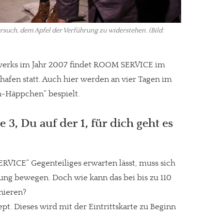
rsuch, dem Apfel der Verführung zu widerstehen. (Bild:
gt!
werks im Jahr 2007 findet ROOM SERVICE im
afen statt. Auch hier werden an vier Tagen im
n-Häppchen“ bespielt.
 3, Du auf der 1, für dich geht es
ICE“ Gegenteiliges erwarten lässt, muss sich
ung bewegen. Doch wie kann das bei bis zu 110
nieren?
t. Dieses wird mit der Eintrittskarte zu Beginn