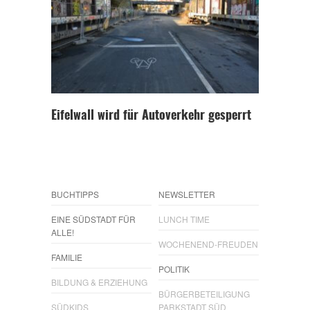
Eifelwall wird für Autoverkehr gesperrt
BUCHTIPPS
NEWSLETTER
EINE SÜDSTADT FÜR
LUNCH TIME
ALLE!
WOCHENEND-FREUDEN
FAMILIE
POLITIK
BILDUNG & ERZIEHUNG
BÜRGERBETEILIGUNG
SÜDKIDS
PARKSTADT SÜD