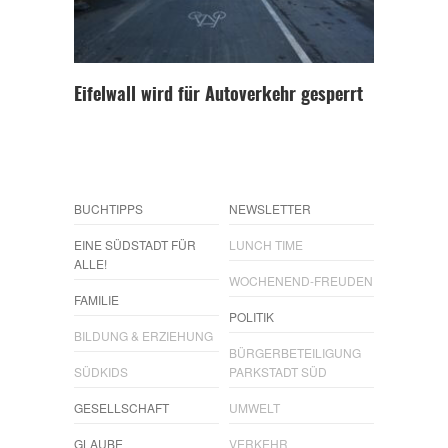
Eifelwall wird für Autoverkehr gesperrt
BUCHTIPPS
NEWSLETTER
EINE SÜDSTADT FÜR
LUNCH TIME
ALLE!
WOCHENEND-FREUDEN
FAMILIE
POLITIK
BILDUNG & ERZIEHUNG
BÜRGERBETEILIGUNG
SÜDKIDS
PARKSTADT SÜD
GESELLSCHAFT
UMWELT
GLAUBE
VERKEHR