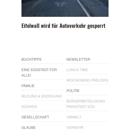
Eifelwall wird für Autoverkehr gesperrt
BUCHTIPPS
NEWSLETTER
EINE SÜDSTADT FÜR
LUNCH TIME
ALLE!
WOCHENEND-FREUDEN
FAMILIE
POLITIK
BILDUNG & ERZIEHUNG
BÜRGERBETEILIGUNG
SÜDKIDS
PARKSTADT SÜD
GESELLSCHAFT
UMWELT
GLAUBE
VERKEHR