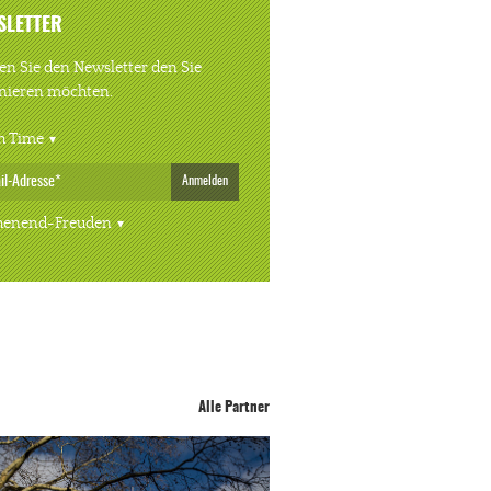
SLETTER
n Sie den Newsletter den Sie
nieren möchten.
h Time
Anmelden
enend-Freuden
Alle Partner