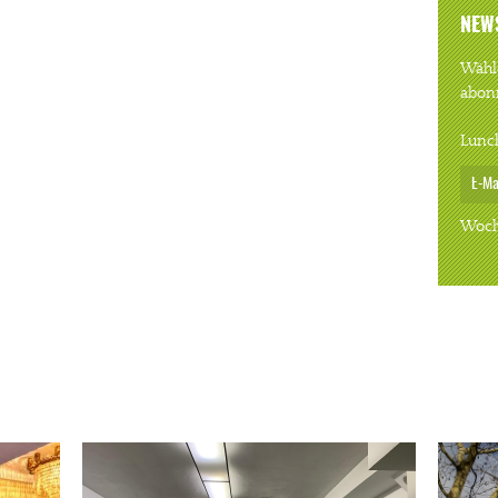
NEW
Wähle
abon
Lunc
Woch