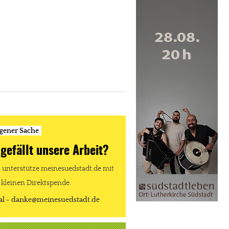
igener Sache
 gefällt unsere Arbeit?
unterstütze meinesuedstadt.de mit
 kleinen Direktspende.
al - danke@meinesuedstadt.de