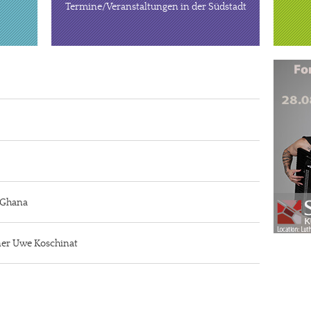
Termine/Veranstaltungen in der Südstadt
n Ghana
iner Uwe Koschinat