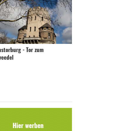
nstorburg - Tor zum
veedel
Hier werben