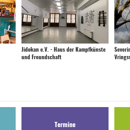
Jidokan e.V. - Haus der Kampfkünste
Severi
und Freundschaft
Vrings
Termine