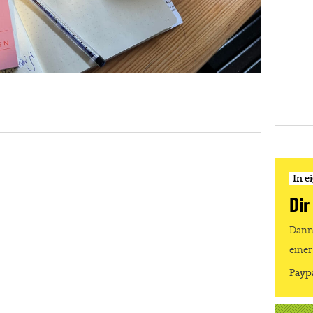
In e
Dir
Dann 
einer
Payp