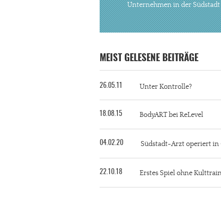
Unternehmen in der Südstadt
MEIST GELESENE BEITRÄGE
26.05.11
Unter Kontrolle?
18.08.15
BodyART bei ReLevel
04.02.20
Südstadt-Arzt operiert i
22.10.18
Erstes Spiel ohne Kulttra