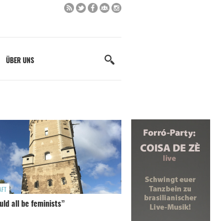
ÜBER UNS
AFT
ld all be feminists”