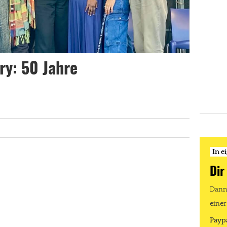
ry: 50 Jahre
In e
Dir
Dann 
einer
Payp