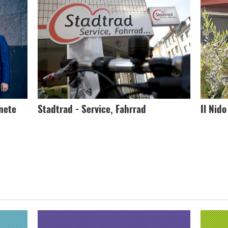
nete
Stadtrad - Service, Fahrrad
Il Nid