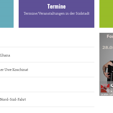
Termine
Termine/Veranstaltungen in der Südstadt
n Ghana
iner Uwe Koschinat
r Nord-Süd-Fahrt