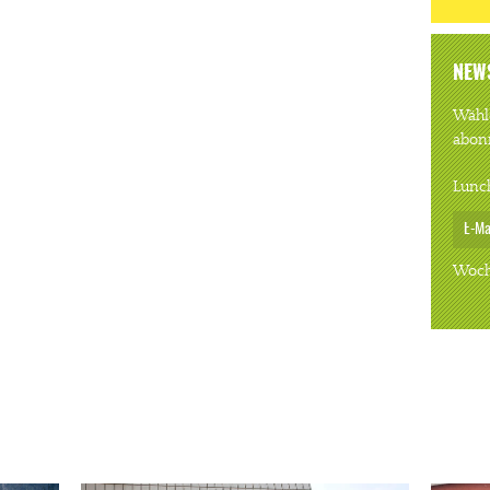
NEW
Wähle
abon
Lunc
Woch