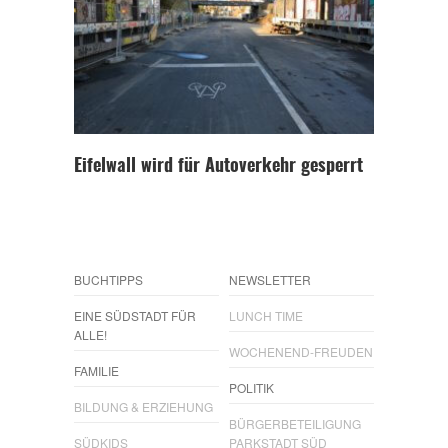
Eifelwall wird für Autoverkehr gesperrt
BUCHTIPPS
NEWSLETTER
EINE SÜDSTADT FÜR
LUNCH TIME
ALLE!
WOCHENEND-FREUDEN
FAMILIE
POLITIK
BILDUNG & ERZIEHUNG
BÜRGERBETEILIGUNG
SÜDKIDS
PARKSTADT SÜD