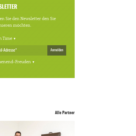
SLETTER
n Sie den Newsletter den Sie
nieren möchten.
h Time
Anmelden
enend-Freuden
Alle Partner