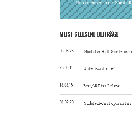
Unternehmen in der Südstadt
MEIST GELESENE BEITRÄGE
05.08.26
Nächster Halt: Spritztour 
26.05.11
Unter Kontrolle?
18.08.15
BodyART bei ReLevel
04.02.20
Südstadt-Arzt operiert i