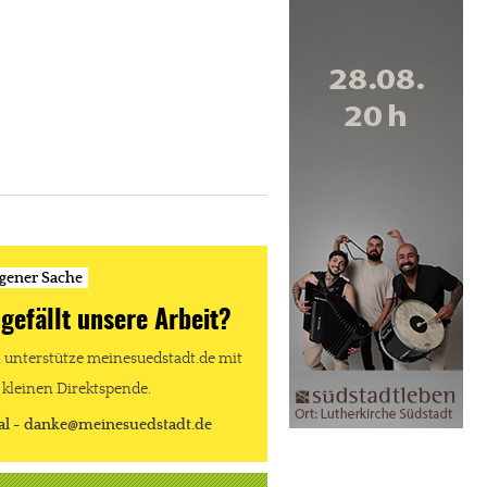
igener Sache
 gefällt unsere Arbeit?
unterstütze meinesuedstadt.de mit
 kleinen Direktspende.
al - danke@meinesuedstadt.de