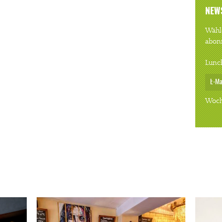
NEW
Wähle
abon
Lunc
Woch