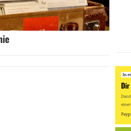
nie
In e
Dir
Dann 
einer
Payp